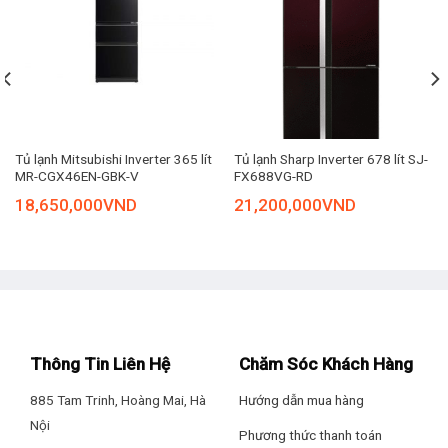
Tủ lạnh Mitsubishi Inverter 365 lít
Tủ lạnh Sharp Inverter 678 lít SJ-
MR-CGX46EN-GBK-V
FX688VG-RD
18,650,000
VND
21,200,000
VND
Thông Tin Liên Hệ
Chăm Sóc Khách Hàng
Tủ Lạnh Funiki 120 Lít FR-125CI mang phong cách thiết kế
885 Tam Trinh, Hoàng Mai, Hà
Hướng dẫn mua hàng
hiện đại, nhỏ gọn
Nội
Phương thức thanh toán
Ngăn rau quả rộng rãi, cân bằng độ ẩm cao