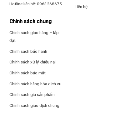
Hotline liên hệ: 0963268675
Liên hệ
Ngăn chứa rau quả được thiết kế với khả năng cân bằng độ
ẩm tối ưu, giúp duy trì mức độ ẩm lý tưởng cho rau củ và trái
Chính sách chung
cây. Điều này giúp bạn bảo quản chúng hiệu quả, giữ cho
chúng tươi ngon trong thời gian dài hơn. Khi độ ẩm giảm
Chính sách giao hàng – lắp
xuống dưới mức thông thường, ngăn sẽ hạn chế sự thoát ra
đặt
của hơi ẩm. Ngược lại, khi độ ẩm tăng lên cao hơn mức bình
thường, ngăn sẽ cho phép thoát bớt khí để duy trì môi trường
Chính sách bảo hành
ẩm thích hợp.
Chính sách xử lý khiếu nại
Chính sách bảo mật
Chính sách hàng hóa dịch vụ
Chính sách giá sản phẩm
Chính sách giao dịch chung