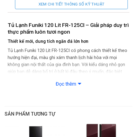
XEM CHI TIẾT THÔNG SỐ KỸ THUẬT
Kiểu tủ:
Ngăn đá trên
Chất liệu cửa tủ lạnh:
Thép không gỉ
Tủ Lạnh Funiki 120 Lít FR-125CI – Giải pháp duy trì
thực phẩm luôn tươi ngon
Kích thước:
(RxCxS): 490x1198x582 mm
Thiết kế mới, dung tích ngăn đá lớn hơn
Trọng lượng:
29.5kg
Tủ Lạnh Funiki 120 Lít FR-125CI có phong cách thiết kế theo
hướng hiện đại, màu ghi xám thanh lịch hài hòa với mọi
Màu sắc:
Ghi đen
không gian nội thất của gia đình bạn. Với kiểu dáng nhỏ gọn
giúp bạn dễ dàng bố trí ở bất kì đâu theo ý muốn, đặc biệt
phù hợp với những căn bếp có diện tích nhỏ.
Đọc thêm
Tủ lạnh còn có dung tích tiêu chuẩn 120 lít, trong đó ngăn đá
chiếm 37 lít và ngăn lạnh chiếm 83 lít, bạn hoàn toàn yên
tâm khi có đủ không gian để lưu trữ đủ lượng thực phẩm
thiết yếu cho 2-3 thành viên trong gia đình sử dụng.
SẢN PHẨM TƯƠNG TỰ