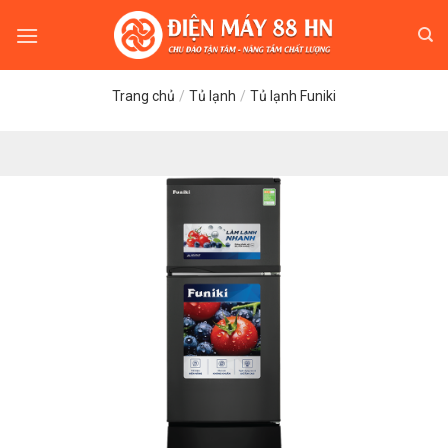
Skip
to
content
Trang chủ
/
Tủ lạnh
/
Tủ lạnh Funiki