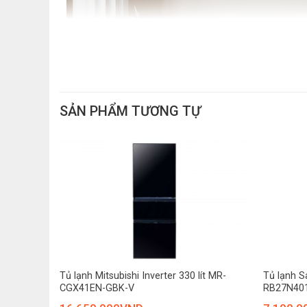
SẢN PHẨM TƯƠNG TỰ
+
+
er 376 lít
Tủ lạnh Mitsubishi Inverter 330 lít MR-
Tủ lạnh S
CGX41EN-GBK-V
RB27N40