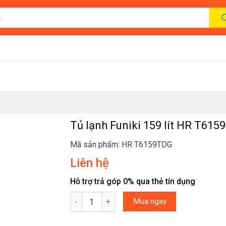
Tủ lạnh Funiki 159 lít HR T61
Mã sản phẩm: HR T6159TDG
Liên hệ
Hỗ trợ trả góp 0% qua thẻ tín dụng
Tủ lạnh Funiki 159 lít HR T6159TDG số lượng
Mua ngay