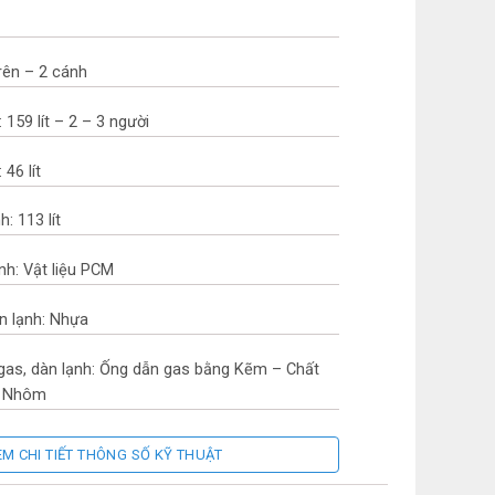
rên – 2 cánh
 159 lít – 2 – 3 người
46 lít
: 113 lít
ạnh: Vật liệu PCM
ăn lạnh: Nhựa
 gas, dàn lạnh: Ống dẫn gas bằng Kẽm – Chất
g Nhôm
EM CHI TIẾT THÔNG SỐ KỸ THUẬT
 Nam