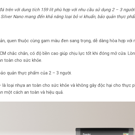
á trên với dung tích 159 lít phù hợp với nhu cầu sử dụng 2 – 3 người
Mức tiêu thụ điệ
n Silver Nano mang đến khả năng loại bỏ vi khuẩn, bảo quản thực phẩ
Công suất tiêu t
Công nghệ bảo qu
i giản, quen thuộc cùng gam màu đen sang trọng, dễ dàng hòa hợp với 
u PCM chắc chắn, có độ bền cao giúp chịu lực tốt khi đóng mở cửa. L
Công nghệ làm lạn
an toàn cho sức khỏe.
Công nghệ kháng k
 bảo quản thực phẩm của 2 – 3 người.
Nano
 là loại nhựa an toàn cho sức khỏe và không gây độc hại cho thực
Thông tin lắp đặt
ạn một cách an toàn và hiệu quả.
Kích thước – Khối
61.6 cm – Nặng 37
Hãng: Funiki.