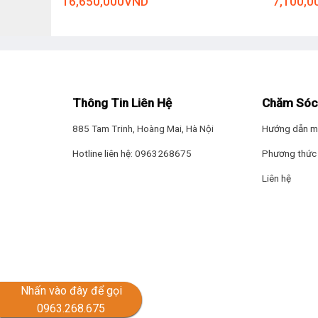
16,650,000
VND
7,100,0
*Hình ảnh chỉ mang tính chất minh họa
Ngăn lạnh
Ngăn lạnh của tủ có dung tích
113 lít
, giúp bạn dễ dà
Thông Tin Liên Hệ
Chăm Sóc
Ngăn đá
885 Tam Trinh, Hoàng Mai, Hà Nội
Hướng dẫn m
Ngăn đá có dung tích
46 lít
mang đến cho gia đình bạn
Hotline liên hệ: 0963268675
Phương thức 
Liên hệ
Nhấn vào đây để gọi
0963.268.675