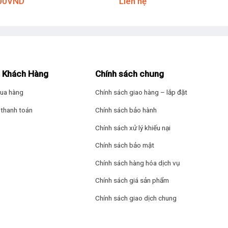
00
VND
Liên hệ
ng phân loại, sắp xếp thực phẩm gọn gàng vào tủ lạnh.
 Khách Hàng
Chính sách chung
ua hàng
Chính sách giao hàng – lắp đặt
 không gian vừa đủ để bảo quản thực phẩm trữ đông trong vài ngày, 
thanh toán
Chính sách bảo hành
Chính sách xử lý khiếu nại
Chính sách bảo mật
Chính sách hàng hóa dịch vụ
Chính sách giá sản phẩm
Chính sách giao dịch chung