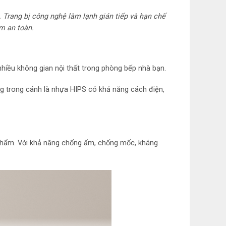
. Trang bị công nghệ làm lạnh gián tiếp và hạn chế
n năng
m an toàn.
hụ công bố theo TCVN: 57618 kWh/năm
ản và làm lạnh
nhiều không gian nội thất trong phòng bếp nhà bạn.
òng trong cánh là nhựa HIPS có khả năng cách điện,
h: Làm lạnh gián tiếp
huẩn, khử mùi: Hệ thống kháng khuẩn Silver
 phẩm. Với khả năng chống ẩm, chống mốc, kháng
 lượng: Cao 119.5 cm – Ngang 54.9 cm – Sâu
.5 kg