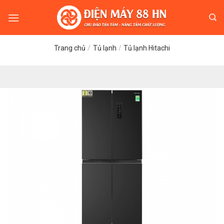
Skip
to
content
Trang chủ
/
Tủ lạnh
/
Tủ lạnh Hitachi