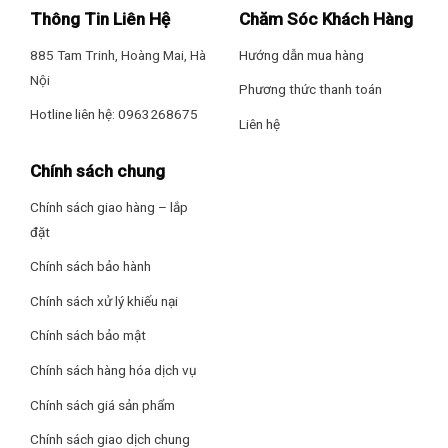
– Khoá trẻ em
Thông Tin Liên Hệ
Chăm Sóc Khách Hàng
– Hộp đá xoay di động
885 Tam Trinh, Hoàng Mai, Hà
Hướng dẫn mua hàng
Nội
Phương thức thanh toán
– Bảng điều khiển cảm ứng bên ngoài cửa tủ
*Hình ảnh chỉ mang tính chất minh họa
Hotline liên hệ: 0963268675
Liên hệ
Thông tin lắp đặt
Ngăn lạnh
Chính sách chung
– Dung tích ngăn lạnh
291 lít
, bên trong thiết kế các khay, kệ,
Kích thước tủ lạnh: Cao 180 cm – Rộng 79.5 cm – Sâu 72.2 cm
hộc kéo để bạn phân loại và sắp xếp các thực phẩm, đồ
– Nặng 87 kg
Chính sách giao hàng – lắp
dùng tùy theo nhu cầu, thói quen của gia đình dễ dàng.
đặt
Hãng: Hitachi
– Rau xanh, trái cây, các loại củ bảo quản riêng trong ngăn
Chính sách bảo hành
rau quả có độ ẩm phù hợp giúp giữ lại độ tươi, dưỡng chất
Chính sách xử lý khiếu nại
trong rau củ quả lâu hơn.
Chính sách bảo mật
Ngăn đá
Chính sách hàng hóa dịch vụ
– Có dung tích
175 lít
. Ngăn đá có thiết kế tương tự cho 2
bên tủ, 6 khu vực cất giữ rộng rãi để bạn lưu giữ được nhiều
Chính sách giá sản phẩm
thực phẩm cần đông lạnh.
Chính sách giao dịch chung