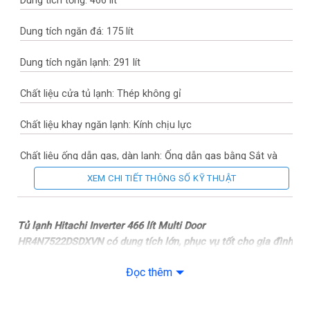
Dung tích tổng: 466 lít
Dung tích ngăn đá: 175 lít
Dung tích ngăn lạnh: 291 lít
Chất liệu cửa tủ lạnh: Thép không gỉ
Chất liệu khay ngăn lạnh: Kính chịu lực
Chất liệu ống dẫn gas, dàn lạnh: Ống dẫn gas bằng Sắt và
Đồng – Lá tản nhiệt bằng Nhôm
XEM CHI TIẾT THÔNG SỐ KỸ THUẬT
Năm ra mắt: 2023
Tủ lạnh Hitachi Inverter 466 lít Multi Door
Sản xuất tại: Trung Quốc
HR4N7522DSDXVN có dung tích lớn, phục vụ tốt cho gia đình
có nhiều thành viên, sử dụng tiết kiệm điện, làm lạnh hiệu
Mức tiêu thụ điện năng
Đọc thêm
quả với nhiều công nghệ hiện đại. Ngoài ra còn giúp giữ tươi
được nhiều loại thực phẩm, nấu ăn ngay không cần rã đông
Công suất tiêu thụ công bố theo TCVN: ~ 1.18 kW/ngày
khi lưu trữ trong ngăn chuyển đổi đa năng Selectable Zone.