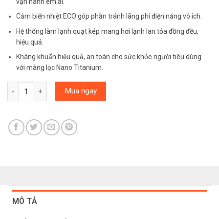
vận hành êm ái.
Cảm biến nhiệt ECO góp phần tránh lãng phí điện năng vô ích.
Hệ thống làm lạnh quạt kép mang hơi lạnh lan tỏa đồng đều,
hiệu quả.
Kháng khuẩn hiệu quả, an toàn cho sức khỏe người tiêu dùng
với màng lọc Nano Titanium.
Tủ lạnh Hitachi Inverter 540 lít R-FW690PGV7X GBK số lượng
Mua ngay
MÔ TẢ