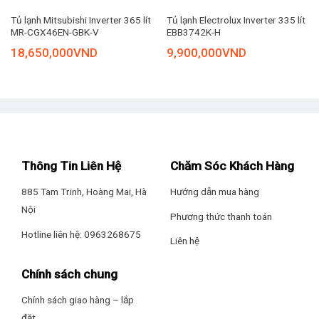
hơn. Sản phẩm khá phù hợp cho gia đình có từ 4 – 5 thành
Tủ lạnh Mitsubishi Inverter 365 lít
Tủ lạnh Electrolux Inverter 335 lít
viên sử dụng.
MR-CGX46EN-GBK-V
EBB3742K-H
18,650,000
VND
9,900,000
VND
Thông Tin Liên Hệ
Chăm Sóc Khách Hàng
885 Tam Trinh, Hoàng Mai, Hà
Hướng dẫn mua hàng
Nội
Phương thức thanh toán
Hotline liên hệ: 0963268675
Liên hệ
Chính sách chung
Chính sách giao hàng – lắp
đặt