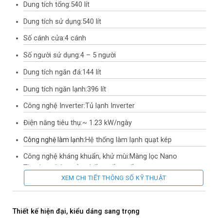
Dung tích tổng:
540 lít
Dung tích sử dụng:
540 lít
Số cánh cửa:
4 cánh
Số người sử dụng:
4 – 5 người
Dung tích ngăn đá:
144 lít
Dung tích ngăn lạnh:
396 lít
Công nghệ Inverter:
Tủ lạnh Inverter
Điện năng tiêu thụ:
~ 1.23 kW/ngày
Công nghệ làm lạnh:
Hệ thống làm lạnh quạt kép
Công nghệ kháng khuẩn, khử mùi:
Màng lọc Nano
Titanium, Đệm cửa chống nấm mốc
XEM CHI TIẾT THÔNG SỐ KỸ THUẬT
Tiện ích:
Inverter tiết kiệm điện, Mặt gương sang trọng, dễ vệ
sinh, Làm đá tự động, Lấy nước bên ngoài, Bảng điều khiển
bên ngoài
Thiết kế hiện đại, kiểu dáng sang trọng