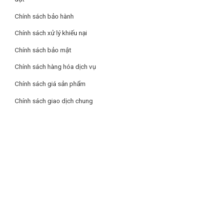
Chính sách bảo hành
Công nghệ Inverter vận hành ổn định, êm ái
Chính sách xử lý khiếu nại
Tuy có dung tích lớn nhưng chiếc tủ lạnh Hitachi này lại vô
Chính sách bảo mật
cùng tiết kiệm điện, đó là nhờ vào công nghệ Inverter được
tích hợp thêm vào tủ lạnh giúp tủ vừa vận hành êm ái, không
Chính sách hàng hóa dịch vụ
ồn, bền bỉ theo thời gian và tiết kiệm năng lượng cho bạn.
Chính sách giá sản phẩm
Chính sách giao dịch chung