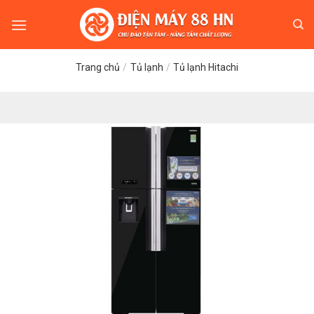
Skip
to
content
Trang chủ
/
Tủ lạnh
/
Tủ lạnh Hitachi