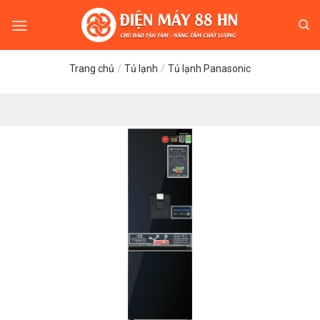
Skip
to
content
Trang chủ
/
Tủ lạnh
/
Tủ lạnh Panasonic