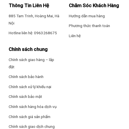
và phân loại thực phẩm dễ dàng. Vị trí dưới cùng của ngăn
Thông Tin Liên Hệ
Chăm Sóc Khách Hàng
lạnh là
ngăn rau củ giữ ẩm
giúp rau củ nhận được đầy đủ độ
ẩm phù hợp, tươi ngon và mọng nước trong suốt thời gian
885 Tam Trinh, Hoàng Mai, Hà
Hướng dẫn mua hàng
bảo quản.
Nội
Phương thức thanh toán
Hotline liên hệ: 0963268675
Ngăn đá
Liên hệ
– Dung tích:
97 lít
.
Chính sách chung
– Có các ngăn kệ giúp phân loại thực phẩm theo nhu cầu sử
Chính sách giao hàng – lắp
dụng, đồng thời mở rộng không gian lưu trữ cho người sử
đặt
dụng.
Chính sách bảo hành
Chính sách xử lý khiếu nại
Chính sách bảo mật
Chính sách hàng hóa dịch vụ
Chính sách giá sản phẩm
Chính sách giao dịch chung