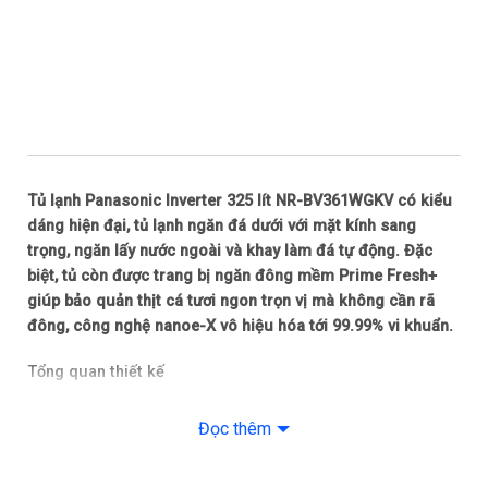
Tủ lạnh Panasonic Inverter 325 lít NR-BV361WGKV có kiểu
dáng hiện đại, tủ lạnh ngăn đá dưới với mặt kính sang
trọng, ngăn lấy nước ngoài và khay làm đá tự động. Đặc
biệt, tủ còn được trang bị ngăn đông mềm Prime Fresh+
giúp bảo quản thịt cá tươi ngon trọn vị mà không cần rã
đông, công nghệ nanoe-X vô hiệu hóa tới 99.99% vi khuẩn.
Tổng quan thiết kế
– Kiểu dáng: tủ lạnh ngăn đá dưới với cửa tủ được làm bằng
Đọc thêm
kính sáng bóng, dễ dàng vệ sinh lau chùi khi cần.
– Tủ có dạng hình chữ nhật đứng với kết cấu chắc chắn, phù