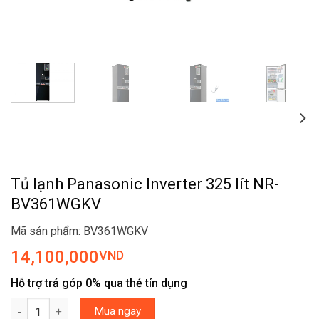
Tủ lạnh Panasonic Inverter 325 lít NR-
BV361WGKV
Mã sản phẩm: BV361WGKV
14,100,000
VND
Hỗ trợ trả góp 0% qua thẻ tín dụng
Tủ lạnh Panasonic Inverter 325 lít NR-BV361WGKV số lượng
Mua ngay