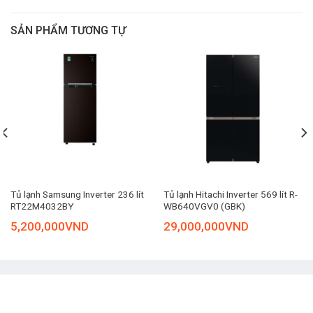
hợp với hầu hết không gian trong gia đình.
SẢN PHẨM TƯƠNG TỰ
– Dung tích sử dụng
325 lít
đáp ứng nhu cầu bảo quản thực
phẩm cho
gia đình từ 3 – 4 thành viên
.
Tủ lạnh Samsung Inverter 236 lít
Tủ lạnh Hitachi Inverter 569 lít R-
RT22M4032BY
WB640VGV0 (GBK)
5,200,000
VND
29,000,000
VND
Ngăn lạnh
– Dung tích:
228 lít
.
– Trang bị nhiều ngăn kệ bên trong tủ và cửa tủ giúp sắp xếp