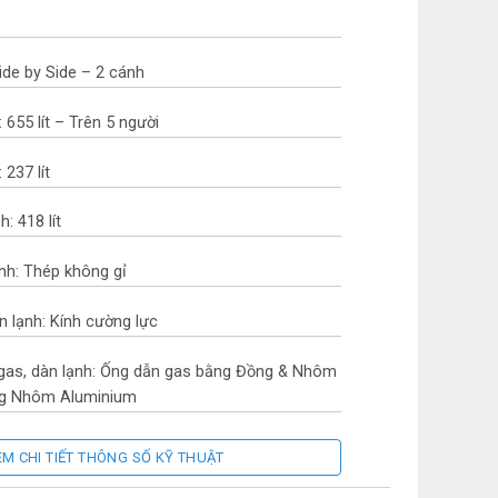
Side by Side – 2 cánh
 655 lít – Trên 5 người
 237 lít
: 418 lít
ạnh: Thép không gỉ
n lạnh: Kính cường lực
 gas, dàn lạnh: Ống dẫn gas bằng Đồng & Nhôm
ằng Nhôm Aluminium
EM CHI TIẾT THÔNG SỐ KỸ THUẬT
 Nam