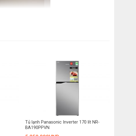
ửa
h
đóng cửa tủ trên ứng dụng
 lượng: Cao 178 cm – Ngang 91.2 cm – Sâu
8 kg
theo nhu cầu làm lạnh thực tế, mang lại hiệu quả tiết
+
này còn đảm bảo tủ vận hành êm ái, gần như không gây
Tủ lạnh Panasonic Inverter 170 lít NR-
BA190PPVN