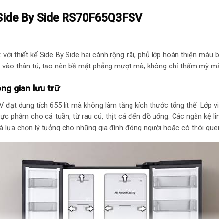
t Side By Side RS70F65Q3FSV
Mức tiêu thụ điệ
Công suất tiêu t
i thiết kế Side By Side hai cánh rộng rãi, phủ lớp hoàn thiện màu b
Công nghệ tiết ki
éo vào thân tủ, tạo nên bề mặt phẳng mượt mà, không chỉ thẩm mỹ mà
Energy
ng gian lưu trữ
Công nghệ bảo qu
t dung tích 655 lít mà không làm tăng kích thước tổng thể. Lớp viề
hực phẩm cho cả tuần, từ rau củ, thịt cá đến đồ uống. Các ngăn kệ li
Công nghệ làm lạn
là lựa chọn lý tưởng cho những gia đình đông người hoặc có thói qu
soát chặt chẽ sự 
Tiện ích
Tiện ích: Tăng kh
– Quản lí thông m