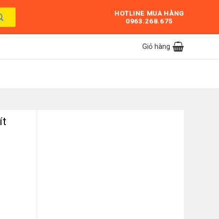
HOTLINE MUA HÀNG
0963.268.675
Giỏ hàng
ít
e RS70F65Q3FSV số lượng