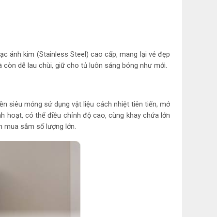
n năng
hụ công bố theo TCVN: 610 kWh/năm
ạc ánh kim (Stainless Steel) cao cấp, mang lại vẻ đẹp
ệm điện: AI Inverter Công nghệ SmartThings AI
 còn dễ lau chùi, giữ cho tủ luôn sáng bóng như mới.
ản và làm lạnh
n siêu mỏng sử dụng vật liệu cách nhiệt tiên tiến, mở
nh hoạt, có thể điều chỉnh độ cao, cùng khay chứa lớn
h: Công nghệ All-around Cooling giúp kiểm
en mua sắm số lượng lớn.
thay đổi nhiệt độ
ông gian lưu trữ nhờ công nghệ SpaceMax
inh SmartThings