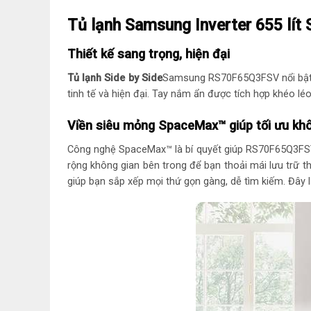
Tủ lạnh Samsung Inverter 655 lí
Thiết kế sang trọng, hiện đại
Tủ lạnh Side by Side
Samsung RS70F65Q3FSV nổi bật vớ
tinh tế và hiện đại. Tay nắm ẩn được tích hợp khéo l
Viền siêu mỏng SpaceMax™ giúp tối ưu khô
Công nghệ SpaceMax™ là bí quyết giúp RS70F65Q3FSV đạ
rộng không gian bên trong để bạn thoải mái lưu trữ t
giúp bạn sắp xếp mọi thứ gọn gàng, dễ tìm kiếm. Đây 