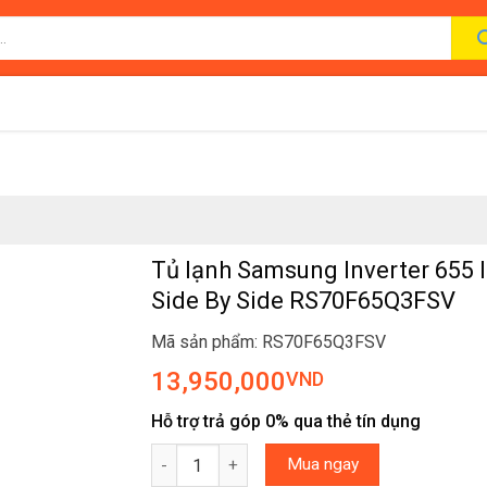
Tủ lạnh Samsung Inverter 655 l
Side By Side RS70F65Q3FSV
Mã sản phẩm: RS70F65Q3FSV
13,950,000
VND
Hỗ trợ trả góp 0% qua thẻ tín dụng
Tủ lạnh Samsung Inverter 655 lít Side By Sid
Mua ngay