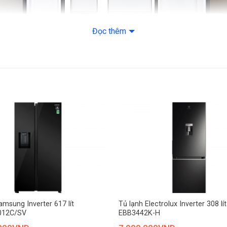
– Làm lạnh nhanh
– Khoá trẻ em
Đọc thêm
– Cảnh báo mở c
– Làm đông nhan
– Cảnh báo quên 
Thông tin lắp đặt
Kích thước – Khối
71.6 cm – Nặng 9
Hãng: Samsung.
ít Side By Side RS70F65Q3FSV tự động điều chỉnh 7 cấp độ hoạt động 
+
thống. Không chỉ giúp giảm chi phí tiền điện hàng tháng, công nghệ 
amsung Inverter 617 lít
Tủ lạnh Electrolux Inverter 308 lít
012C/SV
EBB3442K-H