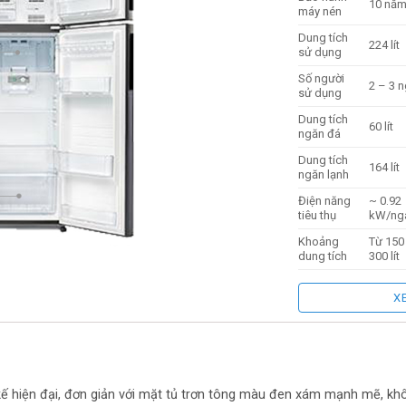
10 nă
máy nén
Dung tích
224 lít
sử dụng
Số người
2 – 3 n
sử dụng
Dung tích
60 lít
ngăn đá
Dung tích
164 lít
ngăn lạnh
Điện năng
~ 0.92
tiêu thụ
kW/ng
Khoảng
Từ 150
dung tích
300 lít
Công nghệ
Tủ lạnh
Inverter
Inverte
X
J-tech
Chế độ tiết
Inverte
kiệm điện
độ Eco
Công nghệ
Làm lạ
làm lạnh
gián ti
kế hiện đại, đơn giản với mặt tủ trơn tông màu đen xám mạnh mẽ, khô