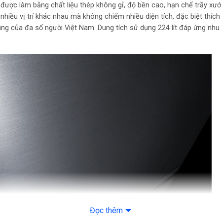
được làm bằng chất liệu thép không gỉ, độ bền cao, hạn chế trầy xướ
Công nghệ
Bộ khử
kháng
 nhiều vị trí khác nhau mà không chiếm nhiều diện tích, đặc biệt thíc
phân t
khuẩn, khử
Nano 
dụng của đa số người Việt Nam. Dung tích sử dụng 224 lít đáp ứng nh
mùi
Tiện ích
Hộp đá
Kiểu tủ
Ngăn đ
Chất liệu
Thép k
cửa tủ lạnh
gỉ
Chất liệu
Kính ch
khay ngăn
Cao 15
– Rộng
Kích thước
cm – S
58.6 c
Trọng
40 kg
lượng
Màu sắc
Đen x
Năm ra
2023
mắt
Đọc thêm