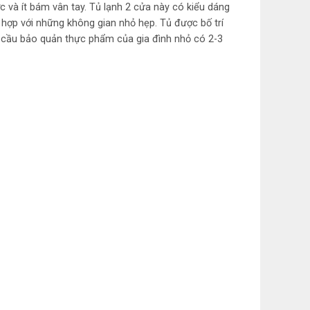
c và ít bám vân tay. Tủ lạnh 2 cửa này có kiểu dáng
 mùi
h hợp với những không gian nhỏ hẹp. Tủ được bố trí
ử bạc
Ag+
u cầu bảo quản thực phẩm của gia đình nhỏ có 2-3
 xoay
á trên
hông
ịu lực
6 cm
 54.5
âu
m
ám