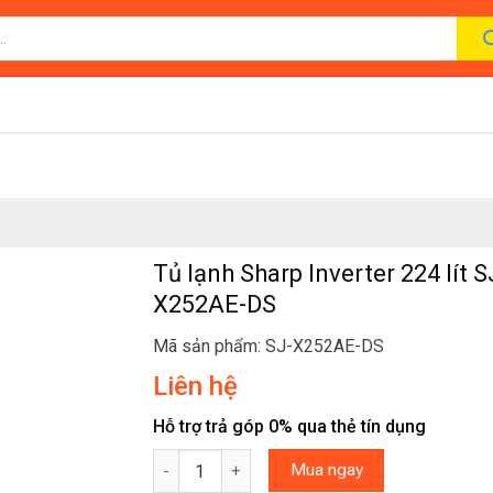
Tủ lạnh Sharp Inverter 224 lít S
X252AE-DS
Mã sản phẩm: SJ-X252AE-DS
Liên hệ
Hỗ trợ trả góp 0% qua thẻ tín dụng
Tủ lạnh Sharp Inverter 224 lít SJ-X252AE-DS s
Mua ngay