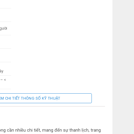
m
gười
ày
 – <
r
EM CHI TIẾT THÔNG SỐ KỸ THUẬT
r, Chế
nh
ếp
ng cần nhiều chi tiết, mang đến sự thanh lịch, trang