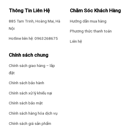
Tiện ích: Bảng điều khiển bên ngoài
Thông Tin Liên Hệ
Chăm Sóc Khách Hàng
– Chế độ cấp đông nhanh
885 Tam Trinh, Hoàng Mai, Hà
Hướng dẫn mua hàng
– Chuông báo khi quên đóng cửa
Nội
Phương thức thanh toán
Hotline liên hệ: 0963268675
Thông tin lắp đặt
Liên hệ
Kích thước tủ lạnh: Cao 180 cm – Rộng 80 cm – Sâu 68 cm –
Chính sách chung
Nặng 90 kg
Hơi lạnh lan toả đều, thực phẩm luôn tươi ngon nhờ hệ
Chính sách giao hàng – lắp
thống làm lạnh đa chiều
đặt
Hãng: Sharp
Công nghệ làm lạnh đa chiều giúp khí lạnh sẽ được phân bố
Chính sách bảo hành
đồng đều khắp vị trí không gian tủ, nhờ đó thực phẩm luôn
tươi ngon và trọn vẹn dinh dưỡng trong thời gian dài.
Chính sách xử lý khiếu nại
Chính sách bảo mật
Chính sách hàng hóa dịch vụ
Chính sách giá sản phẩm