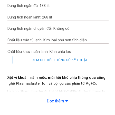
Dung tích ngăn đá: 133 lít
Dung tích ngăn lạnh: 268 lít
Dung tích ngăn chuyển đổi: Không có
Chất liệu cửa tủ lạnh: Kim loại phủ sơn tĩnh điện
Chất liệu khay ngăn lạnh: Kính chịu lực
XEM CHI TIẾT THÔNG SỐ KỸ THUẬT
Chất liệu ống dẫn gas, dàn lạnh: Ống dẫn gas bằng Đồng và
Sắt – Lá tản nhiệt bằng Nhôm
Diệt vi khuẩn, nấm mốc, mùi hôi khó chịu thông qua công
Năm ra mắt: 2020
nghệ Plasmacluster Ion và bộ lọc các phân tử Ag+Cu
Tủ lạnh Sharp Inverter 401 lít SJ-FXP480V-SL được trang bị
Sản xuất tại: Trung Quốc
công nghệ Plasmacluster ion diệt khuẩn và khả năng khử
Đọc thêm
nhờ vào bộ lọc các phân tử Ag+Cu giúp diệt vi khuẩn, nấm
Mức tiêu thụ điện năng
mốc, virus và mùi hôi khó chịu thông qua quá trình oxi hóa