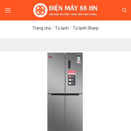
Skip
to
content
Trang chủ
/
Tủ lạnh
/
Tủ lạnh Sharp