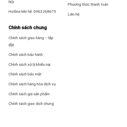
Nội
Phương thức thanh toán
Chân tủ được lắp đặt 4 bánh xe chịu lực giúp việc di chuyển
dễ dàng hơn mà không tốn nhiều sức.
Hotline liên hệ: 0963268675
Liên hệ
Chính sách chung
Chính sách giao hàng – lắp
đặt
Chính sách bảo hành
Chính sách xử lý khiếu nại
Chính sách bảo mật
Chính sách hàng hóa dịch vụ
Chính sách giá sản phẩm
Chính sách giao dịch chung