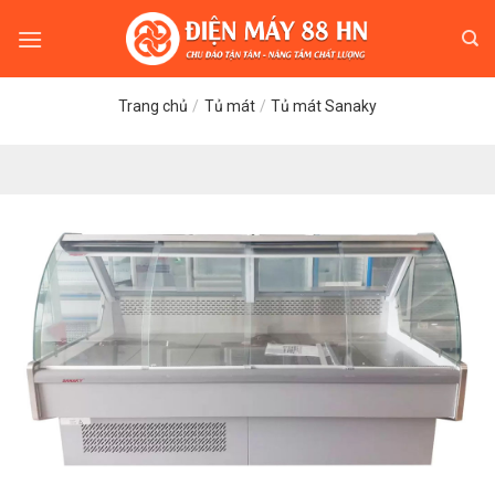
Skip
to
content
Trang chủ
/
Tủ mát
/
Tủ mát Sanaky