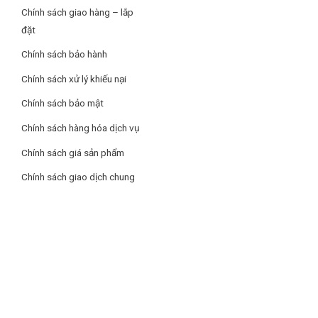
Gas lạnh
R404A
là dòng gas nhập khẩu và được dùng thay
Chính sách giao hàng – lắp
thế cho gas R502 cũ,
dễ dàng bảo quản thay thế
,
h
iệu suất
đặt
làm lạnh cao, bền bỉ
Chính sách bảo hành
Bảo hành dài hạn lên đến 24 tháng
Chính sách xử lý khiếu nại
Sản phẩm tủ mát siêu thị VH 2500T có thời hạn bảo hành
sản phẩm lên đến 2 năm trên toàn quốc
Chính sách bảo mật
Chính sách hàng hóa dịch vụ
Chính sách giá sản phẩm
Chính sách giao dịch chung