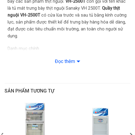
bày các sản phẩm thịt nguội.
VH-2500T
còn gọi với tên khác
là tủ mát trưng bày thịt nguội Sanaky VH 2500T.
Quầy thịt
nguội VH-2500T
có cửa lùa trước và sau tủ bằng kính cường
lực, sản phẩm được thiết kế để trưng bày hàng hóa dễ dàng,
đạt được các tiêu chuẩn môi trường, an toàn cho người sử
dụng.
Danh mục chính
Điểm nổi bật của Tủ mát trưng bày thịt Sanaky VH
Đọc thêm
2500T 2,5 mét chính hãng
Kích thước tủ VH 2500T 2500 x 1180 x 1260 mm
Tủ VH 2500T
có kích thước
2500 x 1180 x 1260
mm lần lượt
SẢN PHẨM TƯƠNG TỰ
cho
chiều dài, rộng và cao
của sản phẩm
KÍCH THƯỚC QUẦY THỊT VH-2500T
Quầy thịt nguội 2.5 mét thương hiệu Sanaky
Quầy thịt nguội VH-2500T với
chiều dài cơ sớ 2.5 mét
, là