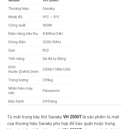
Model
VH-2500T
Thương hiệu
Sanaky
Nhiệt độ
0ºC ~ 5ºC
Công suất
920W
Điện năng tiêu thụ
8.85Kw/24H
Dòng điện
220V/50Hz
Gas
R22
Tính năng
Xả đá tự động
Kích
2500x1180x1260
thước (DxRxC)mm
Trọng lượng
255kg
Nhãn hiệu máy
Panasonic
nén
Bảo hành
24 tháng
Tủ mát trưng bày thịt Sanaky
VH 2500T
là sản phẩm tủ mát
của thương hiệu Sanaky phù hợp để bảo quản hoặc trưng