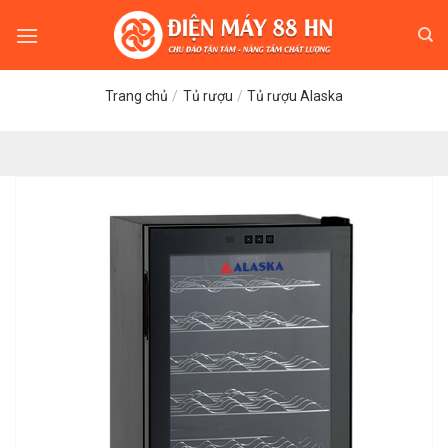
Skip
to
content
Trang chủ
/
Tủ rượu
/
Tủ rượu Alaska