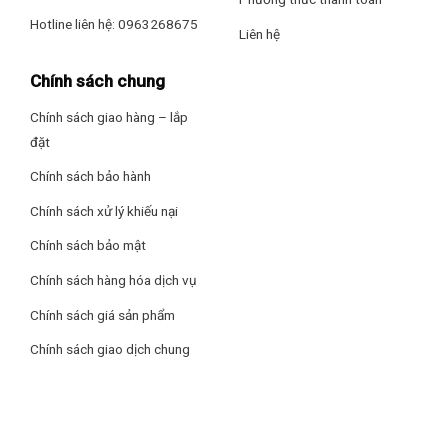
Hotline liên hệ: 0963268675
Liên hệ
Chính sách chung
Chính sách giao hàng – lắp
đặt
Chính sách bảo hành
Chính sách xử lý khiếu nại
Chính sách bảo mật
Chính sách hàng hóa dịch vụ
Tủ Ướp Rượu Vang Alaska JC-28S có thiết kế hiện đại với 1
Chính sách giá sản phẩm
cánh kính 2 lớp chống tia UV
Chính sách giao dịch chung
Đặc điểm nổi bật Tủ rượu vang Alaska JC-28S
– Thiết kế hiện đại, kiểu dáng đứng sang trọng nhỏ gọn phù
hợp trong căn phòng.