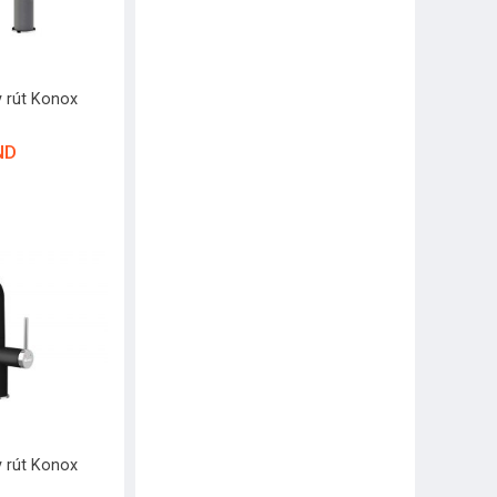
y rút Konox
ND
y rút Konox