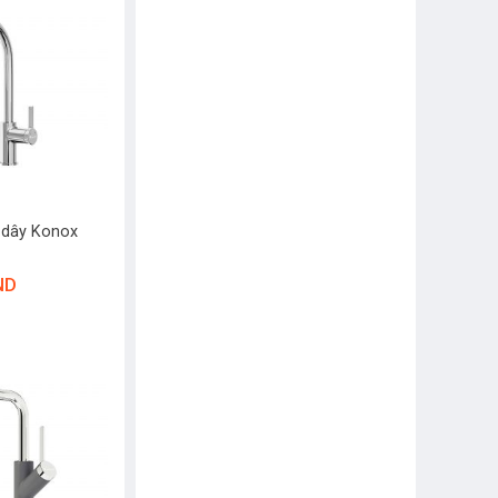
t dây Konox
ND