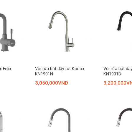
+
+
 Felix
Vòi rửa bát dây rút Konox
Vòi rửa bát dâ
KN1901N
KN1901B
3,050,000
VND
3,200,000
V