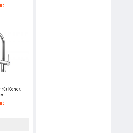
ND
y rút Konox
me
ND