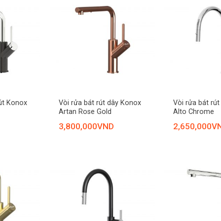
+
+
rút Konox
Vòi rửa bát rút dây Konox
Vòi rửa bát rú
Artan Rose Gold
Alto Chrome
3,800,000
VND
2,650,000
V