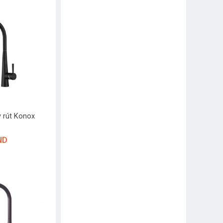
y rút Konox
ND