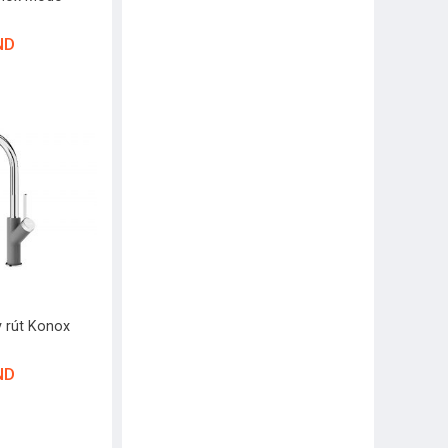
ND
y rút Konox
ND