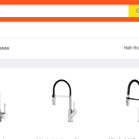
Hiển th
Konox
+
+