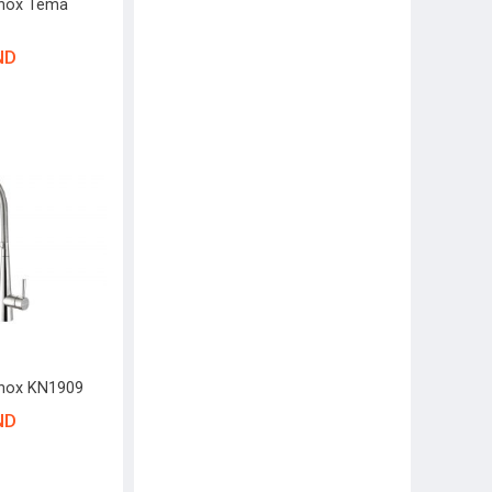
onox Tema
ND
onox KN1909
ND