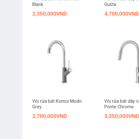
Black
Gusta
2,350,000
VND
4,700,000
VND
+
+
Vòi rửa bát Konox Modo
Vòi rửa bát dây 
Grey
Ponte Chrome
2,700,000
VND
3,350,000
VND