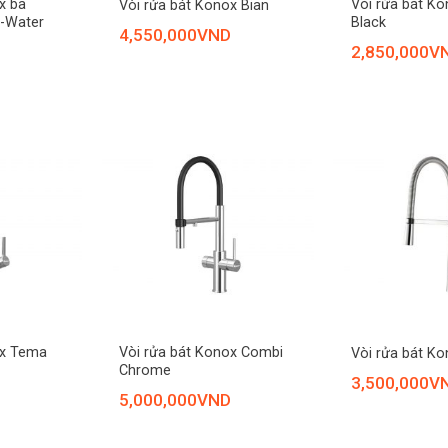
x ba
Vòi rửa bát K
Vòi rửa bát Konox Bian
-Water
Black
4,550,000
VND
2,850,000
V
+
+
ox Tema
Vòi rửa bát Konox Combi
Vòi rửa bát K
Chrome
3,500,000
V
5,000,000
VND