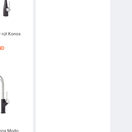
y rút Konox
ND
onox Modo