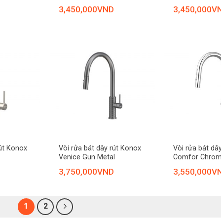
3,450,000
VND
3,450,000
V
+
+
rút Konox
Vòi rửa bát dây rút Konox
Vòi rửa bát dâ
Venice Gun Metal
Comfor Chro
3,750,000
VND
3,550,000
V
1
2