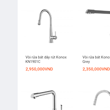
+
+
Vòi rửa bát dây rút Konox
Vòi rửa bát Konox
KN1901C
Grey
2,950,000
VND
2,350,000
VND