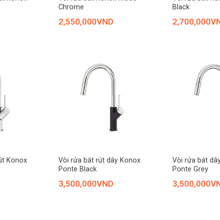
Chrome
Black
2,550,000
VND
2,700,000
V
+
+
rút Konox
Vòi rửa bát rút dây Konox
Vòi rửa bát dâ
Ponte Black
Ponte Grey
3,500,000
VND
3,500,000
V