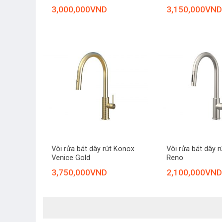
3,000,000
VND
3,150,000
VND
+
+
Vòi rửa bát dây rút Konox
Vòi rửa bát dây 
Venice Gold
Reno
3,750,000
VND
2,100,000
VND