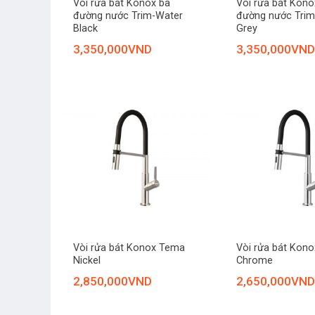
Vòi rửa bát Konox ba
Vòi rửa bát Kono
đường nước Trim-Water
đường nước Trim
Black
Grey
3,350,000
VND
3,350,000
VND
+
+
Vòi rửa bát Konox Tema
Vòi rửa bát Kon
Nickel
Chrome
2,850,000
VND
2,650,000
VND