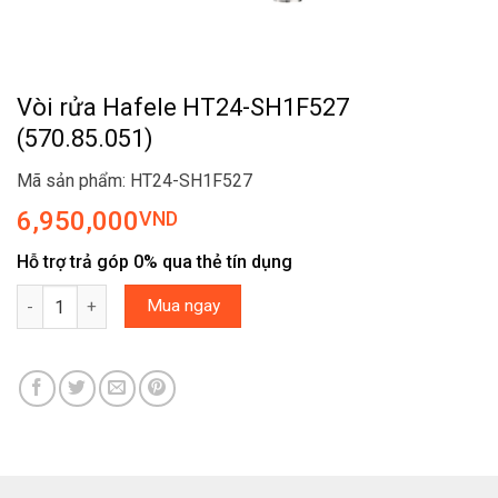
Vòi rửa Hafele HT24-SH1F527
(570.85.051)
Mã sản phẩm: HT24-SH1F527
6,950,000
VND
Hỗ trợ trả góp 0% qua thẻ tín dụng
Vòi rửa Hafele HT24-SH1F527 (570.85.051) số lượng
Mua ngay