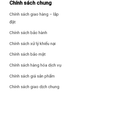
Chính sách chung
Chính sách giao hàng – lắp
đặt
Chính sách bảo hành
Chính sách xử lý khiếu nại
Chính sách bảo mật
Chính sách hàng hóa dịch vụ
Chính sách giá sản phẩm
Chính sách giao dịch chung
Thông số kỹ thuật nổi bật
Tốc độ dòng chảy:
Vòi rửa bát Hafele HT24-SH1F527
(570.85.051) có tốc độ dòng chảy đạt 6.8 lít ở áp suất 3
bar, mang lại hiệu quả sử dụng nước tối ưu.
Dùng được cả nước nóng/lạnh:
Vòi hỗ trợ sử dụng được