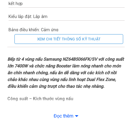
kết hợp
Kiểu lắp đặt: Lắp âm
Bảng điều khiển: Cảm ứng
XEM CHI TIẾT THÔNG SỐ KỸ THUẬT
Chất liệu mặt bếp: Kính Ceramic – Eurokera (Pháp)
Thương hiệu mâm nấu: Hãng không công bố
Bếp từ 4 vùng nấu Samsung NZ64B5066FK/SV với công suất
lớn 7400W và chức năng Booster làm nóng nhanh cho món
Thương hiệu của: Hàn Quốc
ăn chín nhanh chóng, nấu ăn dễ dàng với các kích cỡ nồi
chảo khác nhau cùng vùng nấu linh hoạt Dual Flex Zone,
Sản xuất tại: Trung Quốc
điều khiển cảm ứng trượt cho thao tác nhẹ nhàng.
Năm ra mắt: 2024
Công suất – Kích thước vùng nấu
– Tổng công suất bếp từ Samsung đạt tới 7400W giúp rút
Chế độ nấu và tiện ích
ngắn thời gian chế biến món ăn.
Đọc thêm
Chế độ nấu tự động: 1 chế độ nấu cài đặt sẵn
– Công suất từng vùng bếp: vùng nấu độc lập 1850/3000W,