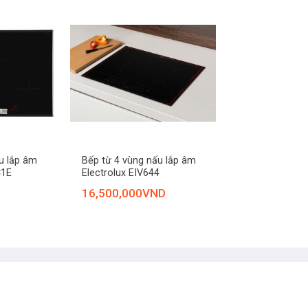
+
u lắp âm
Bếp từ 4 vùng nấu lắp âm
C1E
Electrolux EIV644
16,500,000
VND