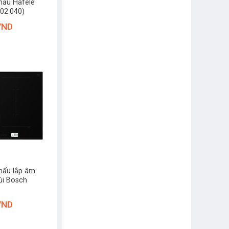
nấu Hafele
02.040)
VND
nấu lắp âm
ùi Bosch
VND