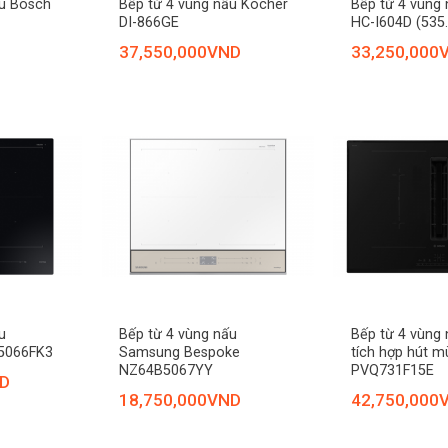
ấu Bosch
Bếp từ 4 vùng nấu Kocher
Bếp từ 4 vùng 
DI-866GE
HC-I604D (535.
37,550,000
VND
33,250,000
+
+
u
Bếp từ 4 vùng nấu
Bếp từ 4 vùng 
5066FK3
Samsung Bespoke
tích hợp hút m
NZ64B5067YY
PVQ731F15E
D
18,750,000
VND
42,750,000