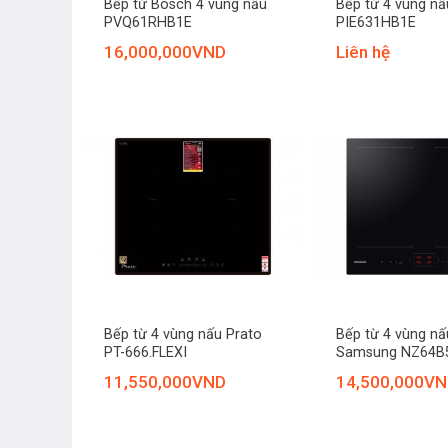
Bếp từ Bosch 4 vùng nấu
Bếp từ 4 vùng n
PVQ61RHB1E
PIE631HB1E
16,000,000
VND
Liên hệ
+
+
Bếp từ 4 vùng nấu Prato
Bếp từ 4 vùng nấ
PT-666.FLEXI
Samsung NZ64B
11,550,000
VND
14,500,000
VN