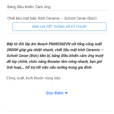
Bảng điều khiển: Cảm ứng
Chất liệu mặt bếp: Kính Ceramic – Schott Ceran (Đức)
XEM CHI TIẾT THÔNG SỐ KỸ THUẬT
Thương hiệu mâm nấu: Bosch
Thương hiệu của: Đức
Bếp từ đôi lắp âm Bosch PMI8256EVN với tổng công suất
2800W giúp gia nhiệt nhanh, chất liệu mặt kính Ceramic –
Sản xuất tại: Trung Quốc
Schott Ceran (Đức) bền bỉ, bảng điều khiển cảm ứng trượt
dễ tùy chỉnh, chức năng Booster làm nóng nhanh, hẹn giờ
Năm ra mắt: 2024
linh hoạt,… hỗ trợ tốt việc nấu nướng trong gia đình.
Chế độ nấu và tiện ích
Công suất, kích thước vùng nấu
– Bếp từ Bosch có tổng công suất 2800W, trang bị tính năng
Loại nồi nấu: Chỉ sử dụng loại nồi có đế nhiễm từ
Booster làm nóng nhanh.
Đọc thêm
Tiện ích: Có hẹn giờ
– Công suất mỗi vùng cụ thể như sau:
– Chức năng Booster làm nóng nhanh
+ Vùng từ bên trái: 1800/2800W