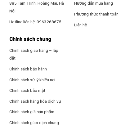
885 Tam Trinh, Hoàng Mai, Hà
Hướng dẫn mua hàng
Nội
Phương thức thanh toán
Hotline liên hệ: 0963268675
Thiết kế – Chất liệu mặt bếp
Liên hệ
– Bếp từ đôi vùng nấu màu đen sang trọng, hiện đại, có thể
Chính sách chung
lắp âm (cần CB), nấu được cùng lúc nhiều món, rút ngắn thời
gian nấu tối đa.
Chính sách giao hàng – lắp
đặt
– Mặt bếp làm từ chất liệu kính Ceramic – Schott Ceran
(Đức) sáng bóng, chịu nhiệt cao, sử dụng bền bỉ, đồng thời
Chính sách bảo hành
dễ vệ sinh lau chùi.
Chính sách xử lý khiếu nại
Xem thêm: Cách lắp đặt aptomat an toàn cho thiết bị điện
Chính sách bảo mật
gia dụng có công suất lớn.
Chính sách hàng hóa dịch vụ
Chính sách giá sản phẩm
Chính sách giao dịch chung