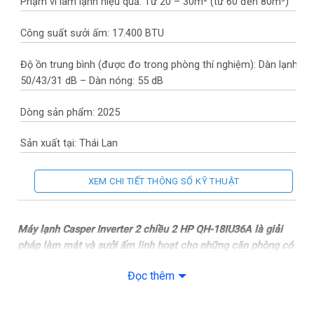
Phạm vi làm lạnh hiệu quả: Từ 20 – 30m² (từ 60 đến 80m³)
Công suất sưởi ấm: 17.400 BTU
Độ ồn trung bình (được đo trong phòng thí nghiệm): Dàn lạnh:
50/43/31 dB – Dàn nóng: 55 dB
Dòng sản phẩm: 2025
Sản xuất tại: Thái Lan
Thời gian bảo hành cục lạnh, cục nóng: 3 năm
XEM CHI TIẾT THÔNG SỐ KỸ THUẬT
Thời gian bảo hành máy nén: Máy nén 12 năm
Máy lạnh Casper Inverter 2 chiều 2 HP QH-18IU36A là giải
Chất liệu dàn tản nhiệt: Ống dẫn gas bằng Đồng – Lá tản nhiệt
pháp làm mát và sưởi ấm linh hoạt cho những căn phòng có
bằng Nhôm
diện tích khoảng 20 – 30 m², phù hợp với phòng khách,
Đọc thêm
phòng ngủ lớn hoặc căn hộ chung cư. Với khả năng hoạt
Loại Gas: R-32
động cả hai chiều, thiết bị mang đến không gian thoải mái
quanh năm, đặc biệt hữu ích ở những nơi có mùa đông rõ rệt