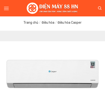
Skip
to
content
Trang chủ
/
Điều hòa
/
Điều hòa Casper