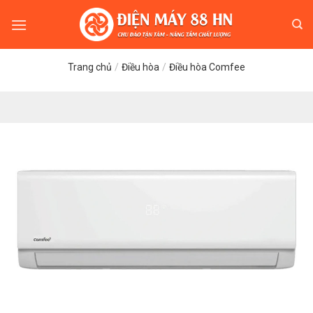
Skip
to
content
Trang chủ
/
Điều hòa
/
Điều hòa Comfee