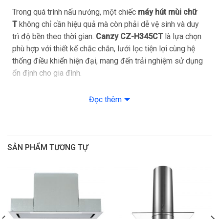
Trong quá trình nấu nướng, một chiếc
máy hút mùi chữ
T
không chỉ cần hiệu quả mà còn phải dễ vệ sinh và duy
trì độ bền theo thời gian.
Canzy CZ-H345CT
là lựa chọn
phù hợp với thiết kế chắc chắn, lưới lọc tiện lợi cùng hệ
thống điều khiển hiện đại, mang đến trải nghiệm sử dụng
ổn định cho gia đình.
Sản phẩm phù hợp với nhiều không gian bếp và nhu cầu
Đọc thêm
sử dụng hàng ngày.
Thiết Kế Chữ T Chắc Chắn – Phù Hợp Nhiều Không
Gian
SẢN PHẨM TƯƠNG TỰ
Máy hút mùi Canzy CZ-H345CT
được thiết kế theo
dạng
chữ T treo tường
, mang lại sự gọn gàng và hiện đại
cho khu vực bếp.
Thân máy sử dụng
thép cán sơn đen
, có độ bền cao,
chống bám bẩn tốt và dễ dàng vệ sinh trong quá trình sử