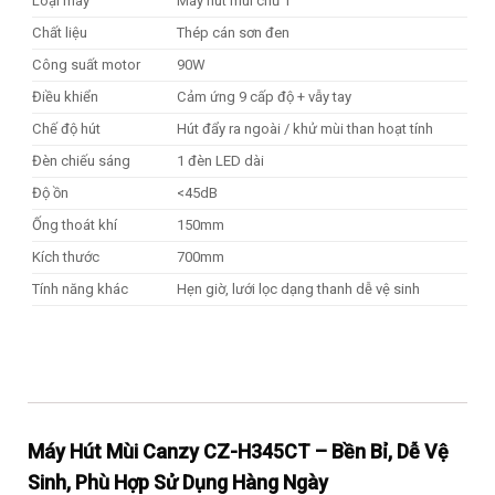
Loại máy
Máy hút mùi chữ T
Chất liệu
Thép cán sơn đen
Công suất motor
90W
Điều khiển
Cảm ứng 9 cấp độ + vẫy tay
Chế độ hút
Hút đẩy ra ngoài / khử mùi than hoạt tính
Đèn chiếu sáng
1 đèn LED dài
Độ ồn
<45dB
Ống thoát khí
150mm
Kích thước
700mm
Tính năng khác
Hẹn giờ, lưới lọc dạng thanh dễ vệ sinh
Máy Hút Mùi Canzy CZ-H345CT – Bền Bỉ, Dễ Vệ
Sinh, Phù Hợp Sử Dụng Hàng Ngày