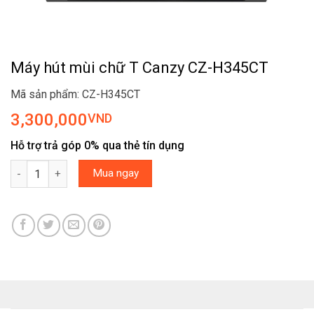
Máy hút mùi chữ T Canzy CZ-H345CT
Mã sản phẩm: CZ-H345CT
3,300,000
VND
Hỗ trợ trả góp 0% qua thẻ tín dụng
Máy hút mùi chữ T Canzy CZ-H345CT số lượng
Mua ngay