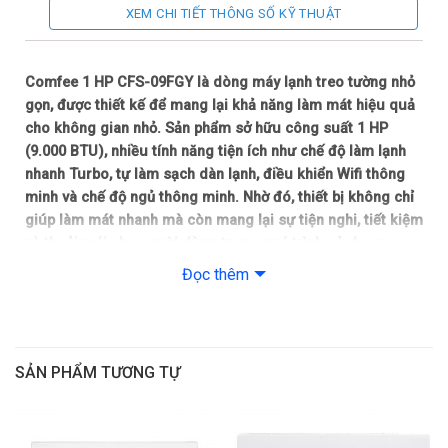
XEM CHI TIẾT THÔNG SỐ KỸ THUẬT
CSPF: 3.47
Công nghệ làm lạnh
Comfee 1 HP CFS-09FGY là dòng máy lạnh treo tường nhỏ
gọn, được thiết kế để mang lại khả năng làm mát hiệu quả
Công nghệ làm lạnh: Turbo
cho không gian nhỏ. Sản phẩm sở hữu công suất 1 HP
(9.000 BTU), nhiều tính năng tiện ích như chế độ làm lạnh
Chế độ gió: Điều khiển lên xuống tự động, trái phải tùy chỉnh
nhanh Turbo, tự làm sạch dàn lạnh, điều khiển Wifi thông
tay
minh và chế độ ngủ thông minh. Nhờ đó, thiết bị không chỉ
giúp làm mát nhanh mà còn mang lại sự tiện nghi, tiết kiệm
Tiện ích
và thoải mái cho người dùng trong quá trình sử dụng.
Đọc thêm
Tính năng: Chế độ ngủ ngon, Điều khiển bằng điện thoại qua
Thiết kế treo tường tinh tế, dễ dàng lắp đặt
App, Kết nối wifi, Tự khởi động lại khi có điện, Tự làm sạch
Máy lạnh Comfee 1 HP CFS-09FGY sở hữu thiết kế treo
tường nhỏ gọn với gam màu trắng trang nhã, phù hợp với
Thông số kích thước/Lắp đặt
nhiều phong cách nội thất khác nhau từ hiện đại đến tối giản.
SẢN PHẨM TƯƠNG TỰ
Kiểu dáng thanh lịch giúp thiết bị dễ dàng hòa hợp với không
Kiểu lắp đặt: Treo tường
gian phòng ngủ, phòng làm việc hay căn hộ nhỏ. Ngoài ra,
kích thước gọn gàng còn giúp việc lắp đặt trở nên thuận tiện
Kích thước dàn lạnh: 81.3cm x 28.9cm x 20.1cm (Ngang x cao