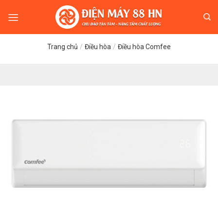
Skip
to
content
Trang chủ
/
Điều hòa
/
Điều hòa Comfee