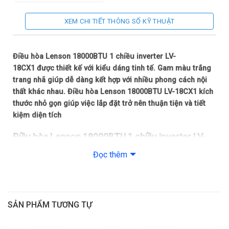
Lưu lượng gió
620 m³/h
dàn lạnh
XEM CHI TIẾT THÔNG SỐ KỸ THUẬT
Độ ồn dàn
43 dB(A)
lạnh
Điều hòa Lenson 18000BTU 1 chiều inverter LV-
18CX1 được thiết kế với kiểu dáng tinh tế. Gam màu trắng
Kích thước
trang nhã giúp dễ dàng kết hợp với nhiều phong cách nội
960x310x222
dàn lạnh (mm)
thất khác nhau. Điều hòa Lenson 18000BTU LV-18CX1 kích
thước nhỏ gọn giúp việc lắp đặt trở nên thuận tiện và tiết
Khối lượng
10.5 kg
dàn lạnh
kiệm diện tích
Điều hòa Lenson 18000BTU 1 chiều inverter LV-
Độ ồn dàn
50 dB(A)
nóng
18CX1 – Thiết kế nhỏ gọn, phù hợp với nhiều
Đọc thêm
không gian
Kích thước
Điều hòa Lenson 18000BTU LV-18CX1 công suất 18000
dàn nóng
711x280x538
(mm)
BTU làm lạnh hiệu quả
Điều hòa Lenson
LV-18CX1 với công suất
18000 BTU
có khả
SẢN PHẨM TƯƠNG TỰ
Khối lượng
21 kg
năng làm lạnh nhanh chóng. Giúp căn phòng đạt nhiệt độ
dàn nóng
mong muốn chỉ trong thời gian ngắn. Luồng gió được
phân