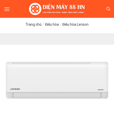
Skip
to
content
Trang chủ
/
Điều hòa
/
Điều hòa Lenson