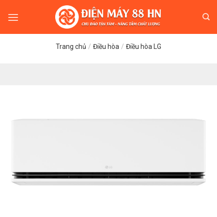
Skip
to
content
Trang chủ
/
Điều hòa
/
Điều hòa LG