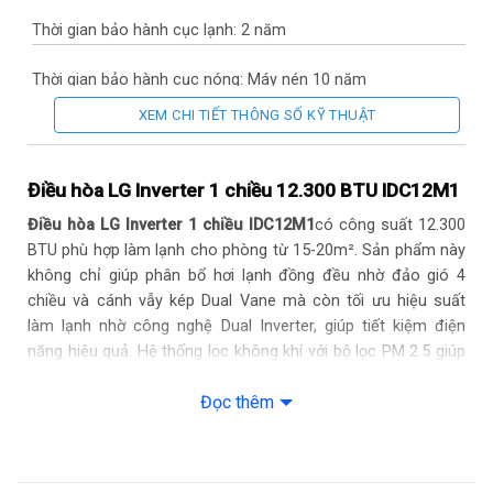
Thời gian bảo hành cục lạnh: 2 năm
Thời gian bảo hành cục nóng: Máy nén 10 năm
XEM CHI TIẾT THÔNG SỐ KỸ THUẬT
Chất liệu dàn tản nhiệt: Ống dẫn gas bằng Đồng – Lá tản nhiệt
bằng Nhôm phủ lớp Gold-Fin
Điều hòa LG Inverter 1 chiều 12.300 BTU IDC12M1
Loại Gas: R-32
Điều hòa LG Inverter 1 chiều IDC12M1
có công suất 12.300
BTU phù hợp làm lạnh cho phòng từ 15-20m². Sản phẩm này
Mức tiêu thụ điện năng
không chỉ giúp phân bổ hơi lạnh đồng đều nhờ đảo gió 4
chiều và cánh vẫy kép Dual Vane mà còn tối ưu hiệu suất
Tiêu thụ điện: 1.15 kW/h
làm lạnh nhờ công nghệ Dual Inverter, giúp tiết kiệm điện
năng hiệu quả. Hệ thống lọc không khí với bộ lọc PM 2.5 giúp
Công nghệ tiết kiệm điện: Dual inverter
loại bỏ bụi mịn, vi khuẩn và bảo vệ sức khỏe của gia đình.
Đọc thêm
– Kw Manager
Cùng
Siêu thị Điện máy HC
tìm hiểu kỹ hơn về sản phẩm này
nhé.
– Energy Ctrl – Kiểm soát năng lượng chủ động 4 mức
Thiết kế hiện đại, dễ sử dụng