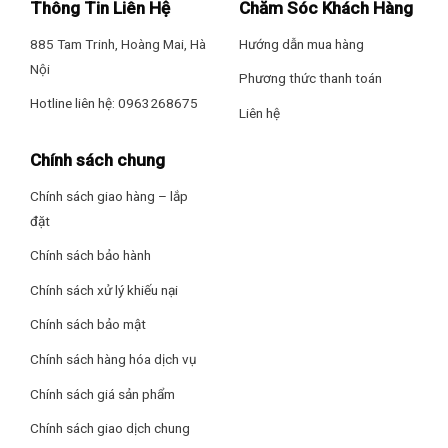
Thông Tin Liên Hệ
Chăm Sóc Khách Hàng
– Chế độ kiểm soát độ ẩm
885 Tam Trinh, Hoàng Mai, Hà
Hướng dẫn mua hàng
– Tạo ion lọc không khí
Nội
Phương thức thanh toán
– Màn hình hiển thị nhiệt độ trên dàn lạnh
Hotline liên hệ: 0963268675
Liên hệ
– Thổi gió dễ chịu (cho trẻ em, người già)
Chính sách chung
– Chế độ ngủ đêm tránh buốt
Chính sách giao hàng – lắp
Công nghệ Jet Cool làm lạnh nhanh chóng
đặt
– Hẹn giờ bật tắt máy
Công nghệ Jet Cool giúp làm lạnh nhanh chóng chỉ trong vài
Chính sách bảo hành
phút. Khi bật chế độ Jet Cool máy sẽ tăng cường công suất
– Tự khởi động lại khi có điện
làm lạnh và tạo ra luồng khí lạnh mạnh mẽ, giúp phòng hạ
Chính sách xử lý khiếu nại
nhiệt tức thì.
– Chức năng tự làm sạch
Chính sách bảo mật
Chính sách hàng hóa dịch vụ
Thông số kích thước/lắp đặt
Chính sách giá sản phẩm
Kích thước – Khối lượng dàn lạnh: Dài 79.9 cm – Cao 30.7 cm –
Chính sách giao dịch chung
Dày 23.5 cm – Nặng 10.2 kg