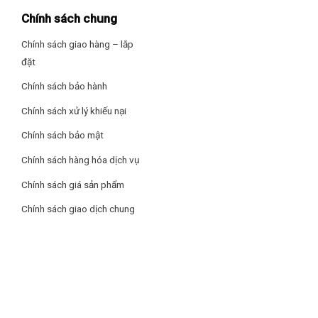
Chính sách chung
Lưu ý:
Hình ảnh sản phẩm chỉ có tính chất minh họa, chi tiết
sản phẩm, màu sắc, thiết kế và thông số kỹ thuật có thể
Chính sách giao hàng – lắp
thay đổi tùy theo sản phẩm thực tế mà không cần thông báo
đặt
trước.
Chính sách bảo hành
Chính sách xử lý khiếu nại
Chính sách bảo mật
Chính sách hàng hóa dịch vụ
Chính sách giá sản phẩm
Chính sách giao dịch chung