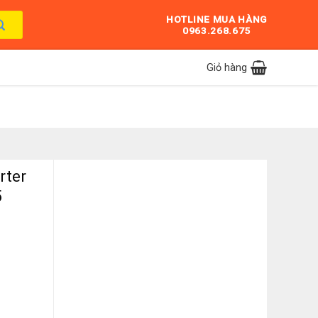
HOTLINE MUA HÀNG
0963.268.675
Giỏ hàng
rter
5
BTU SRK/SRC71ZRS-W5 số lượng