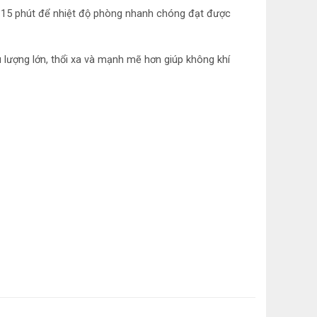
g 15 phút để nhiệt độ phòng nhanh chóng đạt được
nh
u lượng lớn, thổi xa và mạnh mẽ hơn giúp không khí
nh: Công nghệ JET
ùi: Bộ lọc Enzyme, Bộ lọc Solar Filter
hút ẩm, Tự khởi động lại khi có điện, Chế độ
nh nhanh, Tự làm sạch dàn lạnh
ớc/Lắp đặt
 tường
nh: 119.7cm x 33.9cm x 26.2cm (Ngang x cao x
h: 15,5kg