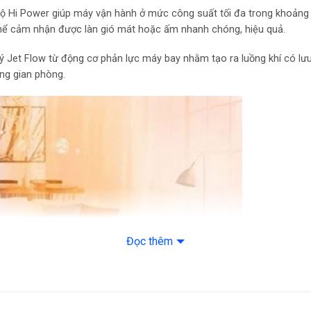
 độ Hi Power giúp máy vận hành ở mức công suất tối đa trong khoản
Công nghệ làm lạ
 thể cảm nhận được làn gió mát hoặc ấm nhanh chóng, hiệu quả.
lý Jet Flow từ động cơ phản lực máy bay nhằm tạo ra luồng khí có lư
Công nghệ làm lạ
ng gian phòng.
Tiện ích
Kháng khuẩn, khử m
Tính năng: Chế độ 
ngủ Sleep, Làm lạ
Thông số kích thư
Kiểu lắp đặt: Treo
Đọc thêm
Kích thước dàn lạ
sâu)
Khối lượng dàn lạn