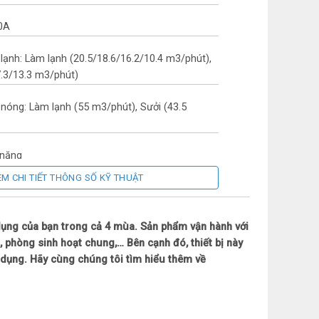
0A
lạnh: Làm lạnh (20.5/18.6/16.2/10.4 m3/phút),
7.3/13.3 m3/phút)
 nóng: Làm lạnh (55 m3/phút), Sưởi (43.5
 năng
EM CHI TIẾT THÔNG SỐ KỸ THUẬT
ụ: Làm lạnh (1.930W), Sưởi (1.950W)
erter
dụng của bạn trong cả 4 mùa. Sản phẩm vận hành với
phòng sinh hoạt chung,… Bên cạnh đó, thiết bị này
iết kiệm: 5 sao
 dụng. Hãy cùng chúng tôi tìm hiểu thêm về
n: Làm lạnh (9A), Sưởi (9.1A)