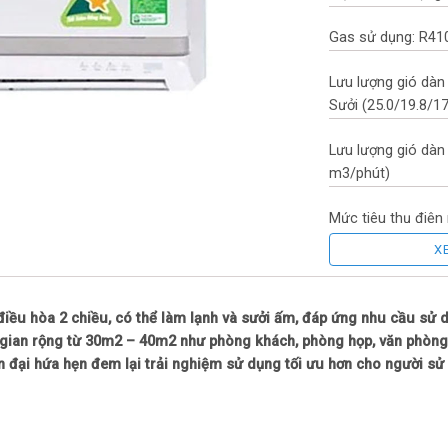
Gas sử dụng: R41
Lưu lượng gió dàn 
Sưởi (25.0/19.8/1
Lưu lượng gió dàn
m3/phút)
Mức tiêu thụ điện
X
Công suất tiêu th
Tiết kiệm điện: Inv
ều hòa 2 chiều, có thể làm lạnh và sưởi ấm, đáp ứng nhu cầu sử 
gian rộng từ 30m2 – 40m2 như phòng khách, phòng họp, văn phòng, 
Nhãn năng lượng t
đại hứa hẹn đem lại trải nghiệm sử dụng tối ưu hơn cho người sử
CSPF: 4.31
Cường độ dòng điệ