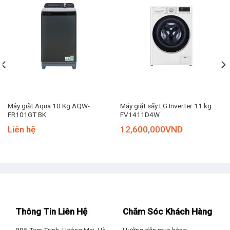
Trọng lượng:
Nặng 64.5 kg
Năm ra mắt:
2024
Giặt nước nóng:
Có
Giặt hơi nước:
Có
Màu sắc:
Trắng
Máy giặt Aqua 10 Kg AQW-
Máy giặt sấy LG Inverter 11 kg
FR101GT BK
FV1411D4W
Liên hệ
12,600,000
VND
Thiết kế sang trọng, hiện đại, dễ dùng
Thông Tin Liên Hệ
Chăm Sóc Khách Hàng
Máy giặt Aqua Inverter 12 kg AW12-BP4959U1K(W) gây ấn
tượng ngay từ cái nhìn đầu tiên với thiết kế
máy giặt lồng
885 Tam Trinh, Hoàng Mai, Hà
Hướng dẫn mua hàng