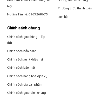
ngang
– cửa trước, tạo nên vẻ ngoài hiện đại và tinh tế. Tone
Nội
Phương thức thanh toán
màu trắng của máy dễ dàng hòa hợp với nhiều không gian
Hotline liên hệ: 0963268675
nội thất khác nhau, từ phòng giặt nhỏ gọn đến các căn hộ
Liên hệ
sang trọng, mang đến cho gian phòng của bạn sự sang
trọng, nhã nhặn.
Chính sách chung
Chính sách giao hàng – lắp
đặt
Chính sách bảo hành
Chính sách xử lý khiếu nại
Chính sách bảo mật
Chính sách hàng hóa dịch vụ
Chính sách giá sản phẩm
Chính sách giao dịch chung