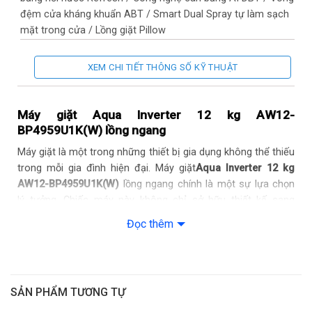
đệm cửa kháng khuẩn ABT / Smart Dual Spray tự làm sạch
mặt trong cửa / Lồng giặt Pillow
Tiện ích:
Lưu chương trình yêu thích / Khóa trẻ em / Hẹn giờ
XEM CHI TIẾT THÔNG SỐ KỸ THUẬT
giặt/ /Giặt nhanh 15 phút / Giặt hơi nước / Kết nối Wifi qua ứng
dụng Haismart
Máy giặt Aqua Inverter 12 kg AW12-
Chất liệu lồng giặt:
Thép không gỉ
BP4959U1K(W) lồng ngang
Máy giặt là một trong những thiết bị gia dụng không thể thiếu
Chất liệu vỏ máy:
Kim loại sơn tĩnh điện
trong mỗi gia đình hiện đại. Máy giặt
Aqua Inverter 12 kg
AW12-BP4959U1K(W)
lồng ngang chính là một sự lựa chọn
Chất liệu nắp máy:
Kính chịu lực
lý tưởng. Chiếc máy này không chỉ sở hữu thiết kế sang
trọng, lồng giặt lớn mà còn được trang bị hàng loạt công
Bảng điều khiển:
Song ngữ Anh – Việt có núm xoay, cảm ứng
Đọc thêm
nghệ tiên tiến, giúp tiết kiệm điện, nước và mang lại hiệu quả
và màn hình hiển thị
giặt giũ tối ưu. Cùng
Siêu thị Điện máy HC
khám phá về sản
phẩm này nhé!
Khoảng khối lượng giặt:
Từ 10 – < 15 Kg
SẢN PHẨM TƯƠNG TỰ
Kích thước:
Cao 85 cm – Ngang 59.5 cm – Sâu 56 cm