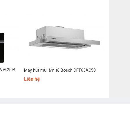
+
H-WVG90B
Máy hút mùi âm tủ Bosch DFT63AC50
Liên hệ