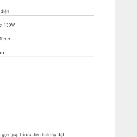
 điện
ơ: 130W
/600mm
mm
 gọn giúp tối ưu diện tích lắp đặt.