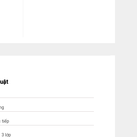
huật
ng
 tiếp
 3 lớp