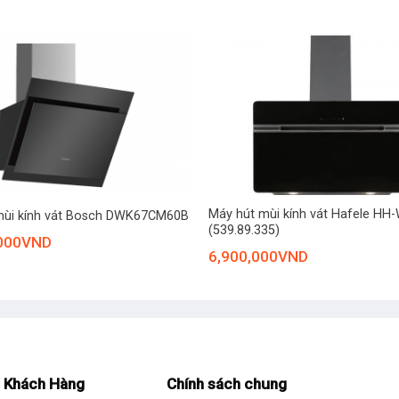
+
Máy hút mùi kính vát Hafele H
mùi kính vát Bosch DWK67CM60B
(539.89.335)
000
VND
6,900,000
VND
 Khách Hàng
Chính sách chung