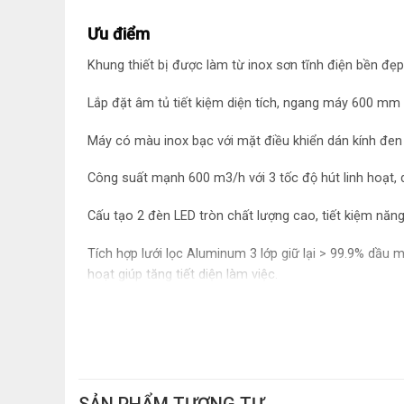
Ưu điểm
Khung thiết bị được làm từ inox sơn tĩnh điện bền đẹp
Lắp đặt âm tủ tiết kiệm diện tích, ngang máy 600 mm 
Máy có màu inox bạc với mặt điều khiển dán kính đen 
Công suất mạnh 600 m3/h với 3 tốc độ hút linh hoạt,
Cấu tạo 2 đèn LED tròn chất lượng cao, tiết kiệm năn
Tích hợp lưới lọc Aluminum 3 lớp giữ lại > 99.9% dầu m
hoạt giúp tăng tiết diện làm việc.
Động cơ turbin 130 W với độ ồn cực thấp chỉ 46 dB, k
Hẹn giờ tắt máy chủ động, hữu ích cho người nội trợ 
Hút mùi thoát trực tiếp ra ngoài qua đường ống kích t