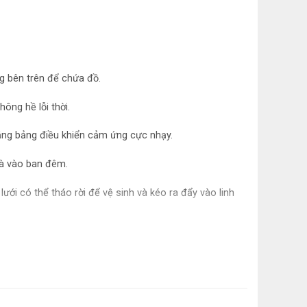
g bên trên để chứa đồ.
ông hề lỗi thời.
ằng bảng điều khiển cảm ứng cực nhạy.
là vào ban đêm.
lưới có thể tháo rời để vệ sinh và kéo ra đẩy vào linh
ợc kết cấu và mùi vị mong muốn.
 làm việc của thiết bị trong các không gian mở.