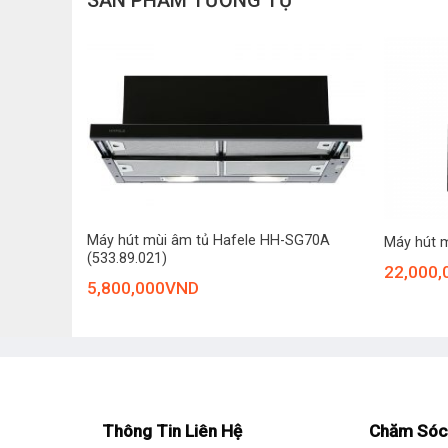
SẢN PHẨM TƯƠNG TỰ
Tính năng
Hút và đẩy không khí bằng quạt tuabin với 3 tốc độ.
Xả khí ra ngoài qua ống dẫn.
Lọc mỡ bằng lưới lọc Aluminum 3 lớp.
Chiếu sáng bằng đèn LED.
+
+
Hẹn giờ tắt linh hoạt, tiết kiệm điện năng.
Máy hút mùi âm tủ Hafele HH-SG70A
Máy hút 
(533.89.021)
22,000,
5,800,000
VND
Thông Tin Liên Hệ
Chăm Sóc