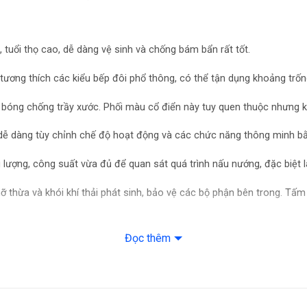
, tuổi thọ cao, dễ dàng vệ sinh và chống bám bẩn rất tốt.
tương thích các kiểu bếp đôi phổ thông, có thể tận dụng khoảng trốn
bóng chống trầy xước. Phối màu cổ điển này tuy quen thuộc nhưng kh
 dễ dàng tùy chỉnh chế độ hoạt động và các chức năng thông minh b
g lượng, công suất vừa đủ để quan sát quá trình nấu nướng, đặc biệt 
ỡ thừa và khói khí thải phát sinh, bảo vệ các bộ phận bên trong. Tấm 
hông gây cảm giác khó chịu ảnh hưởng đến sinh hoạt gia đình.
Đọc thêm
bận rộn, hỗ trợ chế biến các món ăn cần thời gian nấu lâu để đạt đư
hước 150 mm, không tốn chi phí thay mới khi sử dụng, tối ưu hiệu quả