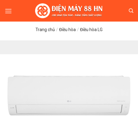
Skip
to
content
Trang chủ
/
Điều hòa
/
Điều hòa LG