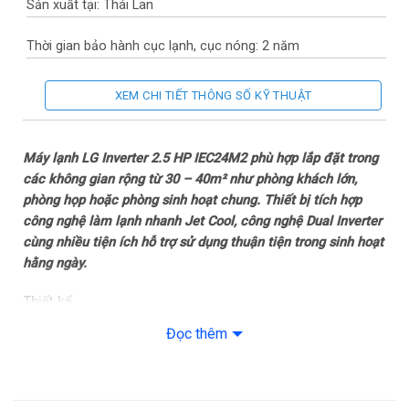
Sản xuất tại: Thái Lan
Thời gian bảo hành cục lạnh, cục nóng: 2 năm
Thời gian bảo hành máy nén: Máy nén 10 năm
XEM CHI TIẾT THÔNG SỐ KỸ THUẬT
Chất liệu dàn tản nhiệt: Ống dẫn gas bằng Đồng – Lá tản nhiệt
bằng Nhôm phủ lớp Gold-Fin
Máy lạnh LG Inverter 2.5 HP IEC24M2 phù hợp lắp đặt trong
các không gian rộng từ 30 – 40m² như phòng khách lớn,
Loại Gas: R-32
phòng họp hoặc phòng sinh hoạt chung. Thiết bị tích hợp
công nghệ làm lạnh nhanh Jet Cool, công nghệ Dual Inverter
Mức tiêu thụ điện năng
cùng nhiều tiện ích hỗ trợ sử dụng thuận tiện trong sinh hoạt
hằng ngày.
Tiêu thụ điện: 2.005 kWh
Thiết kế
Công nghệ tiết kiệm điện: Dual Inverter
Dàn lạnh
Đọc thêm
– Kw Manager
Máy lạnh LG này thuộc dòng điều hòa treo tường với thiết kế
gọn gàng cùng tông màu trắng trung tính, phù hợp với nhiều
– Energy Ctrl – Kiểm soát năng lượng chủ động 4 mức