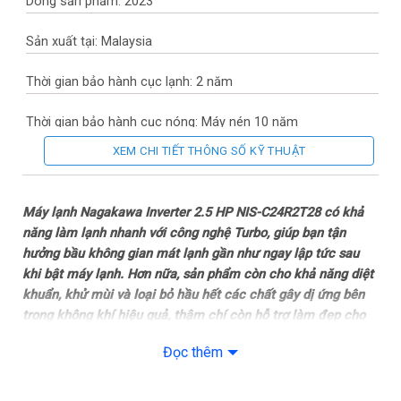
Dòng sản phẩm: 2023
Sản xuất tại: Malaysia
Thời gian bảo hành cục lạnh: 2 năm
Thời gian bảo hành cục nóng: Máy nén 10 năm
XEM CHI TIẾT THÔNG SỐ KỸ THUẬT
Chất liệu dàn tản nhiệt: Ống dẫn gas bằng Đồng – Lá tản nhiệt
bằng Nhôm được phủ lớp Golden Fin
Máy lạnh Nagakawa Inverter 2.5 HP NIS-C24R2T28 có khả
Loại Gas: R-32
năng làm lạnh nhanh với công nghệ Turbo, giúp bạn tận
hưởng bầu không gian mát lạnh gần như ngay lập tức sau
Mức tiêu thụ điện năng
khi bật máy lạnh. Hơn nữa, sản phẩm còn cho khả năng diệt
khuẩn, khử mùi và loại bỏ hầu hết các chất gây dị ứng bên
Tiêu thụ điện: 2.35 kW/h
trong không khí hiệu quả, thậm chí còn hỗ trợ làm đẹp cho
bạn nhờ màng lọc 6 in 1.
Công nghệ tiết kiệm điện: Inverter Economy
Đọc thêm
Thiết kế
Khả năng lọc không khí
Dàn lạnh: