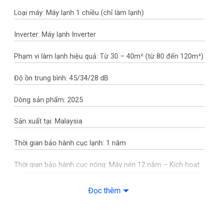
Loại máy: Máy lạnh 1 chiều (chỉ làm lạnh)
Inverter: Máy lạnh Inverter
Phạm vi làm lạnh hiệu quả: Từ 30 – 40m² (từ 80 đến 120m³)
Độ ồn trung bình: 45/34/28 dB
Dòng sản phẩm: 2025
Sản xuất tại: Malaysia
Thời gian bảo hành cục lạnh: 1 năm
Thời gian bảo hành cục nóng: Máy nén 12 năm – Kích hoạt
điện tử thành công
XEM CHI TIẾT THÔNG SỐ KỸ THUẬT
Đọc thêm
Chất liệu dàn tản nhiệt: Ống dẫn gas bằng Đồng – Lá tản nhiệt
bằng Nhôm
Điều hòa Panasonic 1 Chiều Inverter