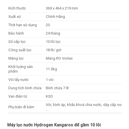
Kích thước
369 x 464 x 219 mm
Xuất xứ
Chính Hãng
Thời hạn sử dụng
20
Bảo hành
24 tháng
Số cấp lọc
10 lõi lọc
Công suất lọc
18 lít/ giờ
Màng lọc
Màng RO Vortex
Khối lượng sản
11.3kg
phẩm
Vòi lấy nước
1 vòi
Dung tích bình chứa
Bình chứa 7 lít
Van điện từ
KSD
Vòi, bình áp, khẩu khoá chia nước, dây cấp nước
Phụ kiện đi kèm
…
Máy lọc nước Hydrogen Kangaroo để gầm 10 lõi