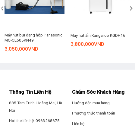
Máy hút bụi dạng hộp Panasonic
Máy hút ẩm Kangaroo KGDH16
MC-CL605KN49
3,800,000
VND
3,050,000
VND
Cụm lõi nguyên khối gấp đôi Hydrogen và hiệu quả kháng
khuẩn
Máy lọc nước Kangaroo KGHP10K3 được trang bị cụm lõi
gộp nguyên khối cho tốc độ nước ra vòi nhanh, gấp đôi
Thông Tin Liên Hệ
Chăm Sóc Khách Hàng
Hydrogen và hiệu quả kháng khuẩn so với thông thường.
885 Tam Trinh, Hoàng Mai, Hà
Hướng dẫn mua hàng
Nội
Phương thức thanh toán
Hotline liên hệ: 0963268675
Liên hệ