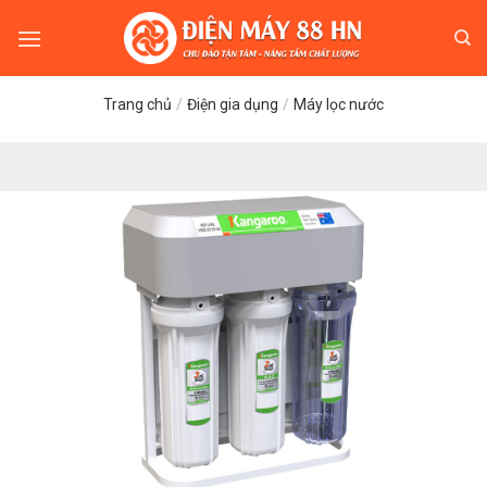
Skip
to
content
Trang chủ
/
Điện gia dụng
/
Máy lọc nước