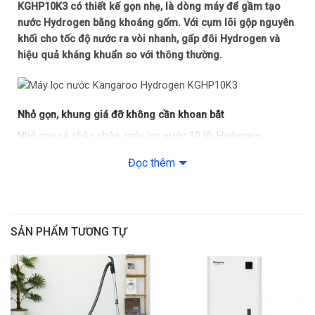
KGHP10K3 có thiết kế gọn nhẹ, là dòng máy để gầm tạo
nước Hydrogen bằng khoáng gốm. Với cụm lõi gộp nguyên
khối cho tốc độ nước ra vòi nhanh, gấp đôi Hydrogen và
hiệu quả kháng khuẩn so với thông thường.
Nhỏ gọn, khung giá đỡ không cần khoan bắt
Nhỏ gọn và chắc chắn, máy lọc nước 10 lõi Hydrogen
Kangaroo KGHP10K3 khác biệt với các dòng máy lọc nước
Đọc thêm
để gầm thông thường là có khung giá đỡ bền chắc, dễ lắp
đặt dưới bồn rửa, giúp bạn đặt trực tiếp lên mặt phẳng,
không cần khoan bắt vít gắn tường. Chân quỳ di động có thể
đặt tại mọi nơi bạn muốn.
SẢN PHẨM TƯƠNG TỰ