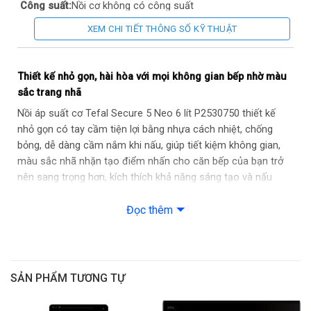
Công suất:
Nồi cơ không có công suất
XEM CHI TIẾT THÔNG SỐ KỸ THUẬT
Dung tích:
6 Lít
Chế độ nấu cài đặt sẵn:
Không
Thiết kế nhỏ gọn, hài hòa với mọi không gian bếp nhờ màu
sắc trang nhã
Chất liệu vỏ ngoài:
Inox
Nồi áp suất cơ Tefal Secure 5 Neo 6 lít P2530750 thiết kế
nhỏ gọn có tay cầm tiện lợi bằng nhựa cách nhiệt, chống
Chất liệu lòng nồi:
Đáy bằng inox 430
bỏng, dễ dàng cầm nắm khi nấu, giúp tiết kiệm không gian,
màu sắc nhã nhặn tạo điểm nhấn cho căn bếp của bạn trở
Chức năng khác:
Chuông báo tự động khi thức ăn chín; Dùng
nên sang trọng hơn, kích thích khả năng sáng tạo và nấu
được trên bếp từ
nướng để cho ra đời những món ăn thơm ngon, trọn vị.
Kích thước sản phẩm:
450 x 270 x 192 mm
Đọc thêm
SẢN PHẨM TƯƠNG TỰ