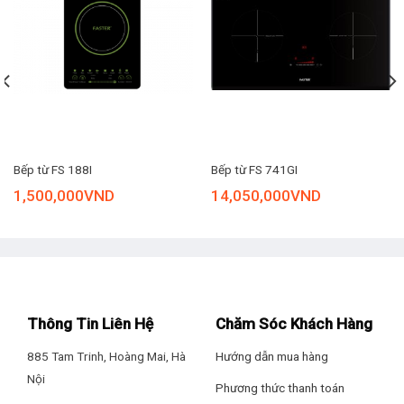
Bếp từ FS 188I
Bếp từ FS 741GI
1,500,000
VND
14,050,000
VND
Hệ thống khóa và van xả an toàn khi dùng
Nồi áp suất cơ Tefal Secure 5 Neo 6 lít P2530750 trang bị hệ
thống khóa và van xả an toàn khi dùng, đóng mở dễ dàng để
Thông Tin Liên Hệ
Chăm Sóc Khách Hàng
bạn an tâm sử dụng.
885 Tam Trinh, Hoàng Mai, Hà
Hướng dẫn mua hàng
Nội
Phương thức thanh toán