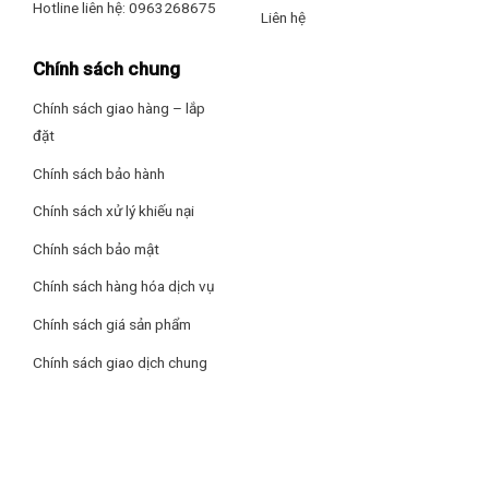
Hotline liên hệ: 0963268675
Liên hệ
Chính sách chung
Chính sách giao hàng – lắp
đặt
Chính sách bảo hành
Chính sách xử lý khiếu nại
Chính sách bảo mật
Chính sách hàng hóa dịch vụ
Chính sách giá sản phẩm
Chính sách giao dịch chung
Dung tích 6 lít nấu được nhiều món ăn hơn
Nồi áp suất cơ Tefal Secure 5 Neo 6 lít P2530750 có dung
tích 6 lít nấu được nhiều món ăn hơn, cho thức ăn chín mềm
ngay khi dùng trực tiếp trên bếp.