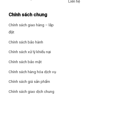
Liên hệ
Chính sách chung
Chính sách giao hàng – lắp
Công suất 47W với 3 tốc độ gió tùy chỉnh theo nhu cầu
đặt
Quạt đứng Mitsubishi LV16-RB CY-GY sở hữu 3 cấp độ gió có
thể tùy chỉnh, phù hợp với mọi nhu cầu cùng công suất 47W
Chính sách bảo hành
mang đến luồng gió mát nhanh chóng. Đi kèm chế độ gió tự
Chính sách xử lý khiếu nại
nhiên cho gió thổi ra nhẹ giúp ngủ ngon, thư giãn tối đa.
Chính sách bảo mật
Chính sách hàng hóa dịch vụ
Chính sách giá sản phẩm
Chính sách giao dịch chung