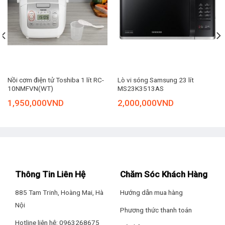
3 cánh quạt với đường kính 40 cm
3 cánh quạt đứng Mitsubishi LV16-RB CY-GY có đường kính
40 cm giúp làm mát diện rộng hiệu quả để mang đến làn gió
trong lành cho gia đình bạn.
Nồi cơm điện tử Toshiba 1 lít RC-
Lò vi sóng Samsung 23 lít
10NMFVN(WT)
MS23K3513AS
1,950,000
VND
2,000,000
VND
Thông Tin Liên Hệ
Chăm Sóc Khách Hàng
885 Tam Trinh, Hoàng Mai, Hà
Hướng dẫn mua hàng
Nội
Phương thức thanh toán
Hotline liên hệ: 0963268675