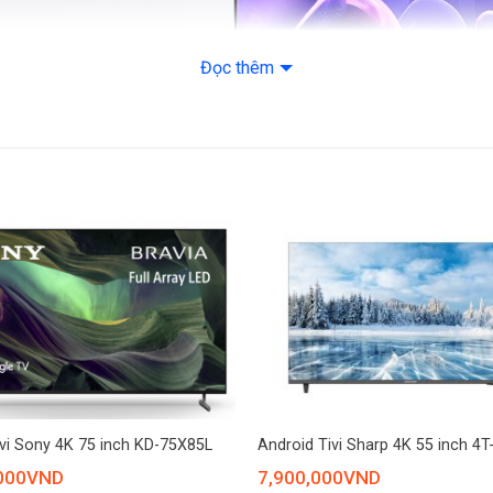
Đọc thêm
Tương tác thông mi
Màu Sắc Chân Thực
Tiện Ích
sung UA50U8000F giúp nâng cấp chất lượng hình ảnh từ bất kỳ nguồn 
+
ng khung hình sắc nét, sống động và chân thực ngay tại nhà.
vi Sony 4K 75 inch KD-75X85L
Android Tivi Sharp 4K 55 inch 4
Tái Hiện Chi Tiết Sắc Nét
000
VND
7,900,000
VND