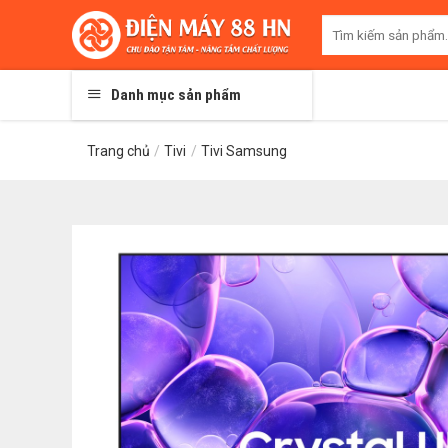
Skip
Tìm
to
kiếm:
content
Danh mục sản phẩm
Trang chủ
/
Tivi
/
Tivi Samsung