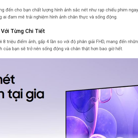
Cổng USB
g đến cho bạn chất lượng hình ảnh sắc nét như rạp chiếu phim ngay 
ững ai đam mê trải nghiệm hình ảnh chân thực và sống động.
Hệ điều hành, giao d
Với Từng Chi Tiết
triệu điểm ảnh, gấp 4 lần so với độ phân giải FHD, mang đến những 
Các ứng dụng sẵn c
h của bạn sẽ trở nên sống động và chân thật hơn bao giờ hết.
Hỗ trợ điều khiển th
Điều khiển tivi bằng 
Kết nối không dây vớ
thoại, máy tính bảng
Kết nối Bàn phím, ch