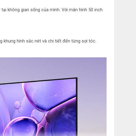
1 cổng
tại không gian sống của mình. Với màn hình 50 inch
iện
Tizen OS
YouTube
Netflix
khung hình sắc nét và chi tiết đến từng sợi tóc.
ó
FPT Play
TV 360
VieON
ông minh
Điều khiển One Remote Control
điện thoại
Bằng ứng dụng SmartThings
Kết nối TapView
i điện
Chiếu màn hình qua AirPlay 2
Chiếu màn hình Screen Mirroring
uột
Có