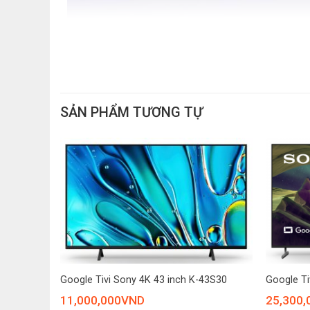
SẢN PHẨM TƯƠNG TỰ
Bộ Xử Lý Hình Ảnh Crystal 4K – Tái Hiện 
Với công nghệ Crystal 4K, bộ xử lý hình ảnh của Sam
+
+
chính xác và sống động. Bạn sẽ được thưởng thức nhữ
msung
Google Tivi Sony 4K 43 inch K-43S30
Google Ti
Công Nghệ HDR – Tăng Cường Tương Phản, 
11,000,000
VND
25,300,