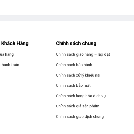
namic Range), mang lại dải màu sắc rộng và độ tương phản tuyệt v
ét, với độ chi tiết vượt trội.
 Khách Hàng
Chính sách chung
Công nghệ hình ảnh
ua hàng
Chính sách giao hàng – lắp đặt
thanh toán
Chính sách bảo hành
Chính sách xử lý khiếu nại
Công nghệ âm than
Chính sách bảo mật
Chính sách hàng hóa dịch vụ
Chính sách giá sản phẩm
Tổng công suất loa
Chính sách giao dịch chung
Bảo hành
Xuất xứ