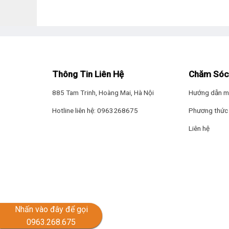
Samsung UA50U8000F tích hợp công nghệ HDR (High Dy
phân cảnh tối hay sáng, hình ảnh vẫn luôn rõ ràng, sắc n
Thông Tin Liên Hệ
Chăm Sóc
885 Tam Trinh, Hoàng Mai, Hà Nội
Hướng dẫn m
Hotline liên hệ: 0963268675
Phương thức 
Liên hệ
Nhấn vào đây để gọi
0963.268.675