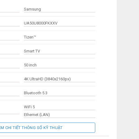
Samsung
UA50U8000FKXXV
Tizen™
Smart TV
50 inch
4K UltraHD (3840x2160px)
Bluetooth 5.3
WiFi 5
Ethernet (LAN)
EM CHI TIẾT THÔNG SỐ KỸ THUẬT
3 cổng