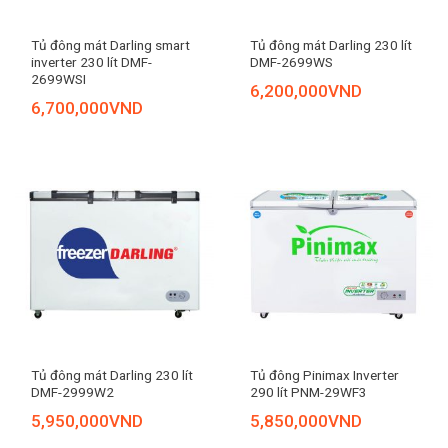
Tủ đông mát Darling smart
Tủ đông mát Darling 230 lít
inverter 230 lít DMF-
DMF-2699WS
2699WSI
6,200,000
VND
6,700,000
VND
Tủ đông mát Darling 230 lít
Tủ đông Pinimax Inverter
DMF-2999W2
290 lít PNM-29WF3
5,950,000
VND
5,850,000
VND