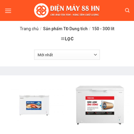
Skip
to
content
Trang chủ
/
Sản phẩm TĐ Dung tích
/
150 - 300 lít
LỌC