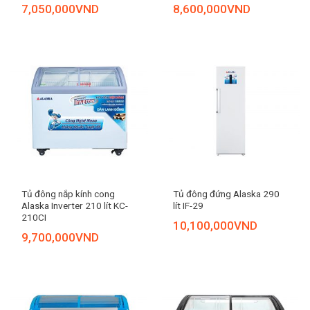
7,050,000
VND
8,600,000
VND
Tủ đông nắp kính cong
Tủ đông đứng Alaska 290
Alaska Inverter 210 lít KC-
lít IF-29
210CI
10,100,000
VND
9,700,000
VND