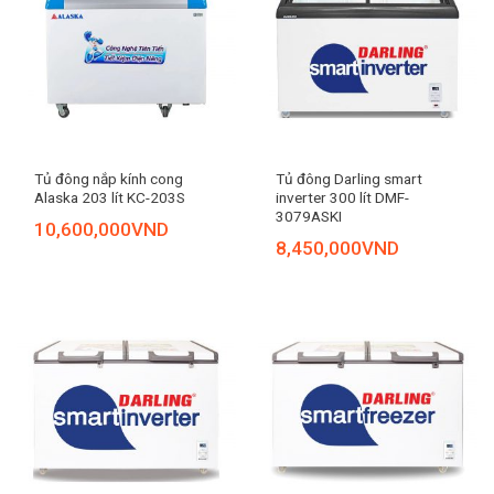
Tủ đông nắp kính cong
Tủ đông Darling smart
Alaska 203 lít KC-203S
inverter 300 lít DMF-
3079ASKI
10,600,000
VND
8,450,000
VND