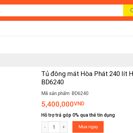
Tủ đông mát Hòa Phát 240 lít 
BD6240
Mã sản phẩm: BD6240
5,400,000
VND
Hỗ trợ trả góp 0% qua thẻ tín dụng
Tủ đông mát Hòa Phát 240 lít HPF BD6240 số 
Mua ngay