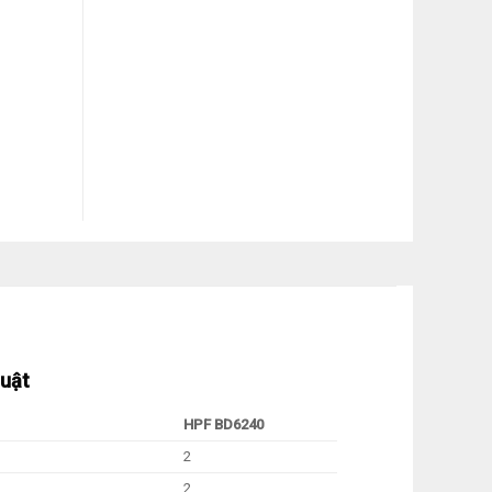
huật
HPF BD6240
2
2