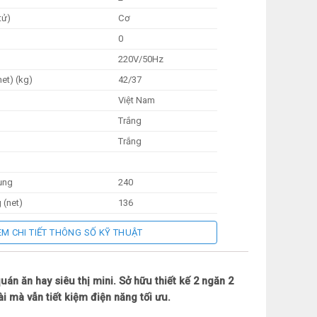
tử)
Cơ
0
220V/50Hz
et) (kg)
42/37
Việt Nam
Trắng
Trắng
ụng
240
 (net)
136
104
EM CHI TIẾT THÔNG SỐ KỸ THUẬT
 (mm)
1105×945×645
án ăn hay siêu thị mini. Sở hữu thiết kế 2 ngăn 2
m
1035×915×610
 mà vẫn tiết kiệm điện năng tối ưu.