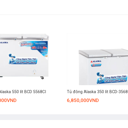
Chất liệu lòng tủ
Chất liệu thân tủ
Phụ kiện đi kèm
Thìa cạo tuyết
Số giỏ đựng đồ
 lạnh khi lấy thực phẩm, đồng thời tăng hiệu quả tiết kiệm điện. Kiểu
Ổ khóa (số lượng, chấ
Các tính năng nổi bậ
Công nghệ đông sâ
trội tới -30°C
ính là công nghệ Extra Freezing, cho khả năng làm lạnh sâu tới -30°
+
laska 550 lít BCD 5568CI
Tủ đông Alaska 350 lít BCD-356
000
VND
6,850,000
VND