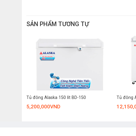
SẢN PHẨM TƯƠNG TỰ
Thiết kế 2 cánh mở độc lập giúp hạn chế thất thoát hơi
610 mm, phù hợp nhiều không gian lắp đặt.
Công nghệ Extra Freezing – Đông sâu vượt 
Điểm nổi bật nhất của tủ đông Hòa Phát HPF BD6240 ch
+
+
8CI
Tủ đông Alaska 150 lít BD-150
Tủ đông A
5,200,000
VND
12,150,