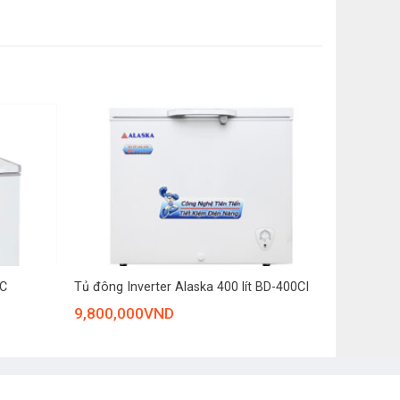
Nhôm sơn tĩnh điện
Tôn sơn tĩnh điện
Có
1
 dáng hiện đại, gọn gàng với kích thước 1035 × 915 ×
t liệu)
2 ổ, nhựa-thép
t
u
Extra Freezing
C, cao gấp 2 lần so với tủ đông thông thường.
+
8C
Tủ đông Inverter Alaska 400 lít BD-400CI
9,800,000
VND