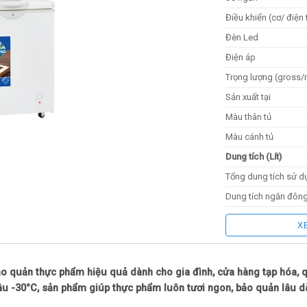
Điều khiển (cơ/ điện 
Đèn Led
Điện áp
Trọng lượng (gross/n
Sản xuất tại
Màu thân tủ
Màu cánh tủ
Dung tích (Lít)
Tổng dung tích sử d
Dung tích ngăn đông
Dung tích ngăn mát
X
Kích thước (RxCxS)
Kích thước đóng gói
o quản thực phẩm hiệu quả dành cho gia đình, cửa hàng tạp hóa, qu
Kích thước sản phẩ
âu -30°C, sản phẩm giúp thực phẩm luôn tươi ngon, bảo quản lâu dài
Hệ thống làm lạnh