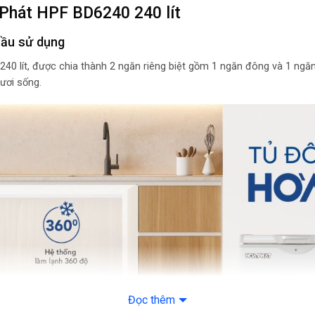
 Phát HPF BD6240 240 lít
Chế độ đông
Đặc điểm dàn lạnh
 cầu sử dụng
Loại Gas
0 lít, được chia thành 2 ngăn riêng biệt gồm 1 ngăn đông và 1 ngăn
Công nghệ làm lạnh
tươi sống.
Nhiệt độ Ngăn Đông
Nhiệt độ Ngăn mát
Công nghệ xả băng 
Quạt gió dàn lạnh
Hiệu suất năng lượn
Công nghệ Inverter
Số sao năng lượng
Tiêu chuẩn
Chất liệu chi tiết
Chất liệu dàn lạnh
Đọc thêm
Chất liệu cửa tủ