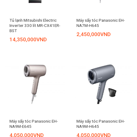
Tủ lạnh Mitsubishi Electric
Máy sấy tóc Panasonic EH-
Inverter 330 lít MR-CX41ER-
NA7M-H645
BST
2,450,000
VND
14,350,000
VND
Máy sấy tóc Panasonic EH-
Máy sấy tóc Panasonic EH-
NA9M-E645
NA9M-H645
4,050,000
VND
4,050,000
VND