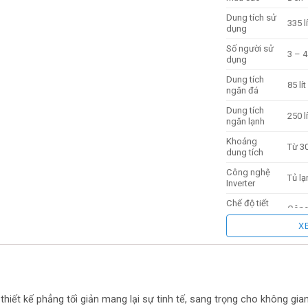
Dung tích sử
335 lí
dụng
Số người sử
3 – 4
dụng
Dung tích
85 lít
ngăn đá
Dung tích
250 lí
ngăn lạnh
Khoảng
Từ 30
dung tích
Công nghệ
Tủ lạ
Inverter
Chế độ tiết
Công 
kiệm điện
X
Công nghệ
Công
làm lạnh
Công nghệ
kháng
Tính 
khuẩn, khử
Tast
mùi
thiết kế phẳng tối giản mang lại sự tinh tế, sang trọng cho không gia