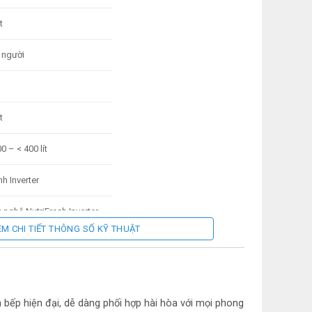
t
 người
t
0 – < 400 lít
nh Inverter
nghệ NutriFresh Inverter
EM CHI TIẾT THÔNG SỐ KỸ THUẬT
 nghệ EvenTemp
năng khử mùi diệt khuẩn
eGuard
n bếp hiện đại, dễ dàng phối hợp hài hòa với mọi phong