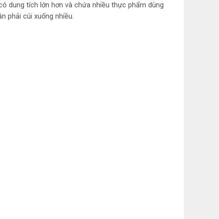
 có dung tích lớn hơn và chứa nhiều thực phẩm dùng
 rau TasteLockAuto
n phải cúi xuống nhiều.
 đông mềm TasteSeal -2C,
đá xoay tiện lợi, Khay kim
cao cấp TasteSeal, Ngăn
 lớn
 đá dưới
oại
oại
175.6 cm – Rộng 59.8 cm –
57.5 cm
kg