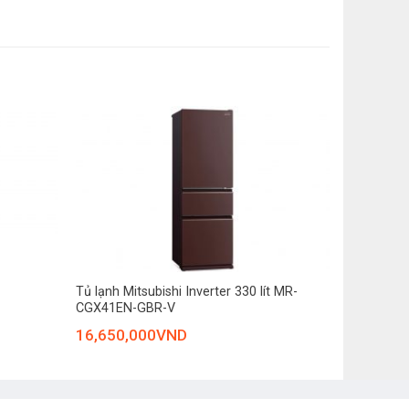
 tạo ra một không gian lưu trữ lý tưởng ở mức nhiệt
vẹn hương vị ban đầu mà không cần đông đá, không
+
Tủ lạnh Mitsubishi Inverter 330 lít MR-
CGX41EN-GBR-V
16,650,000
VND