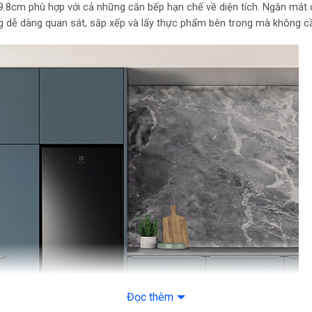
 59.8cm phù hợp với cả những căn bếp hạn chế về diện tích. Ngăn mát
Công nghệ
bảo quản
Ngăn
g dễ dàng quan sát, sắp xếp và lấy thực phẩm bên trong mà không cầ
thực phẩm
Ngăn
Khay 
Tiện ích
loại 
đông
Kiểu tủ
Ngăn
Chất liệu cửa
Kim l
tủ lạnh
Chất liệu
Kim l
khay ngăn
Cao 
Kích thước
Sâu 
Trọng lượng
56.2 
Năm ra mắt
2021
Đọc thêm