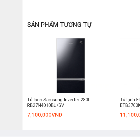
SẢN PHẨM TƯƠNG TỰ
Thịt cá tươi mềm suốt 7 ngày với ngăn Ta
Bên trong ngăn mát của chiếc tủ lạnh này, Electrolux 
ổn định -2°C. Ở nhiệt độ này, thực phẩm sẽ được bả
cần mất thời gian rã đông, dễ dàng cắt thái, chế biến n
+
+
Tủ lạnh Samsung Inverter 280L
Tủ lạnh El
RB27N4010BU/SV
ETB3760
7,100,000
VND
11,100,