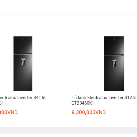
steSeal
đã tích hợp thêm 1 ngăn TasteSeal khép kín với khay kim loại cao cấp
o quản ở trạng thái đông mềm đảm bảo giữ được độ tươi ngon, trọn 
gay sau khi lấy khỏi tủ.
+
ectrolux Inverter 341 lít
Tủ lạnh Electrolux Inverter 312 lít
K-H
ETB3460K-H
000
VND
8,300,000
VND