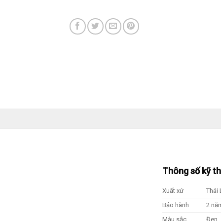
Thông số kỹ t
Xuất xứ
Thái 
Bảo hành
2 nă
Màu sắc
Đen