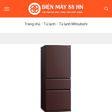
Skip
to
content
Trang chủ
/
Tủ lạnh
/
Tủ lạnh Mitsubishi