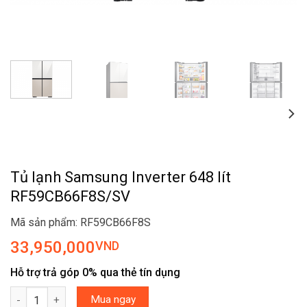
Tủ lạnh Samsung Inverter 648 lít
RF59CB66F8S/SV
Mã sản phẩm: RF59CB66F8S
33,950,000
VND
Hỗ trợ trả góp 0% qua thẻ tín dụng
Tủ lạnh Samsung Inverter 648 lít RF59CB66F8S/SV số lượng
Mua ngay