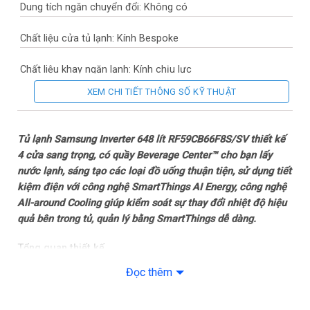
Dung tích ngăn chuyển đổi: Không có
Chất liệu cửa tủ lạnh: Kính Bespoke
Chất liệu khay ngăn lạnh: Kính chịu lực
XEM CHI TIẾT THÔNG SỐ KỸ THUẬT
Chất liệu ống dẫn gas, dàn lạnh: Ống dẫn gas bằng Đồng –
Chất liệu dàn lạnh bằng Nhôm
Tủ lạnh Samsung Inverter 648 lít RF59CB66F8S/SV thiết kế
Năm ra mắt: 2023
4 cửa sang trọng, có quầy Beverage Center™ cho bạn lấy
nước lạnh, sáng tạo các loại đồ uống thuận tiện, sử dụng tiết
Sản xuất tại: Hàn Quốc
kiệm điện với công nghệ SmartThings AI Energy, công nghệ
All-around Cooling giúp kiểm soát sự thay đổi nhiệt độ hiệu
Mức tiêu thụ điện năng
quả bên trong tủ, quản lý bằng SmartThings dễ dàng.
Công suất tiêu thụ công bố theo TCVN: ~ 1.75 kW/ngày
Tổng quan thiết kế
– Samsung RF59CB66F8S/SV có thiết kế
4 cửa độc lập
,
Đọc thêm
Công nghệ tiết kiệm điện: InverterCông nghệ SmartThings AI
phong cách Bespoke cao cấp, tạo điểm nhấn cho không
Energy
gian bếp của gia đình thêm sang trọng, hiện đại.