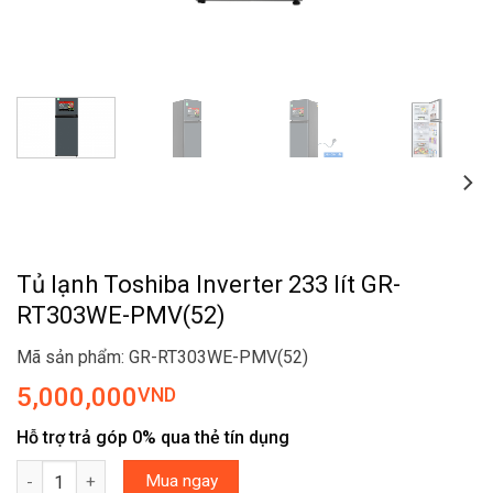
Tủ lạnh Toshiba Inverter 233 lít GR-
RT303WE-PMV(52)
Mã sản phẩm: GR-RT303WE-PMV(52)
5,000,000
VND
Hỗ trợ trả góp 0% qua thẻ tín dụng
Tủ lạnh Toshiba Inverter 233 lít GR-RT303WE-PMV(52) số lượng
Mua ngay