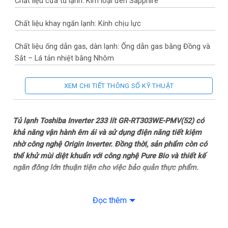
Chất liệu cửa tủ lạnh: Kim loại đen Sapphire
Chất liệu khay ngăn lạnh: Kính chịu lực
Chất liệu ống dẫn gas, dàn lạnh: Ống dẫn gas bằng Đồng và
Sắt – Lá tản nhiệt bằng Nhôm
Năm ra mắt: 2023
XEM CHI TIẾT THÔNG SỐ KỸ THUẬT
Sản xuất tại: Thái Lan
Tủ lạnh Toshiba Inverter 233 lít GR-RT303WE-PMV(52) có
Mức tiêu thụ điện năng
khả năng vận hành êm ái và sử dụng điện năng tiết kiệm
nhờ công nghệ Origin Inverter. Đồng thời, sản phẩm còn có
Công suất tiêu thụ công bố theo TCVN: ~ 0.74 kW/ngày
thể khử mùi diệt khuẩn với công nghệ Pure Bio và thiết kế
ngăn đông lớn thuận tiện cho việc bảo quản thực phẩm.
Công nghệ tiết kiệm điện: Origin Inverter
Tổng quan thiết kế
Công nghệ bảo quản và làm lạnh
Đọc thêm
–
Toshiba Inverter 233 lít GR-RT303WE-PMV(52)
được thiết
kế theo kiểu tủ lạnh ngăn đá trên quen thuộc với phần lớn
Công nghệ làm lạnh: Làm lạnh đa chiều
người tiêu dùng Việt. Ngoài ra, chất liệu cửa tủ còn được làm