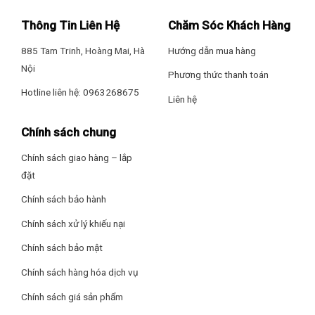
– Ngăn đá có
dung tích lớn 61 lít
, được thiết kế 1 kệ chia
Thông Tin Liên Hệ
Chăm Sóc Khách Hàng
làm 2 ngăn, 1 hộp làm đá và 2 khay chứa nằm ở bên cánh
cửa tủ lạnh.
885 Tam Trinh, Hoàng Mai, Hà
Hướng dẫn mua hàng
Nội
– Hộp làm đá gồm có
vỉ đá xoay và hộp chứa đá
phía dưới
Phương thức thanh toán
tiện lợi cho việc bảo quản.
Hotline liên hệ: 0963268675
Liên hệ
Ngăn lạnh
Chính sách chung
Ngăn lạnh có
dung tích 172 lít
, gồm có 1 ngăn Cooling Zone
0°C, 2 kệ chia làm 3 ngăn và 1 ngăn đựng rau củ quả. Bên
Chính sách giao hàng – lắp
cửa tủ lạnh còn được thiết kế thêm 5 khay chứa.
đặt
Chính sách bảo hành
Chính sách xử lý khiếu nại
Chính sách bảo mật
Chính sách hàng hóa dịch vụ
Chính sách giá sản phẩm