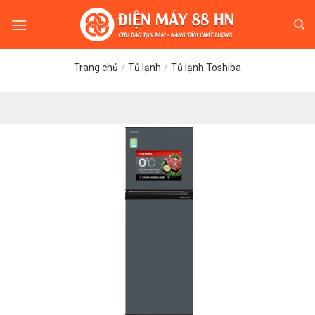
Skip
to
content
Trang chủ
/
Tủ lạnh
/
Tủ lạnh Toshiba