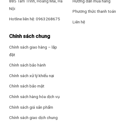
885 Tam Trinh, Hoàng Mai, Hà
Hướng dẫn mua hàng
giúp tiết kiệm điện năng tiêu thụ lên tới 50% so với những
Nội
Phương thức thanh toán
dòng tủ thông thường.
Hotline liên hệ: 0963268675
Liên hệ
Gas làm lạnh sử dụng là gas R600A thân thiện với môi
trường và người sử dụng.
Chính sách chung
Chân tủ được lắp đặt 4 bánh xe chịu lực giúp việc di chuyển
Chính sách giao hàng – lắp
dễ dàng hơn mà không tốn nhiều sức.
đặt
Chính sách bảo hành
Chính sách xử lý khiếu nại
Chính sách bảo mật
Chính sách hàng hóa dịch vụ
Chính sách giá sản phẩm
Chính sách giao dịch chung