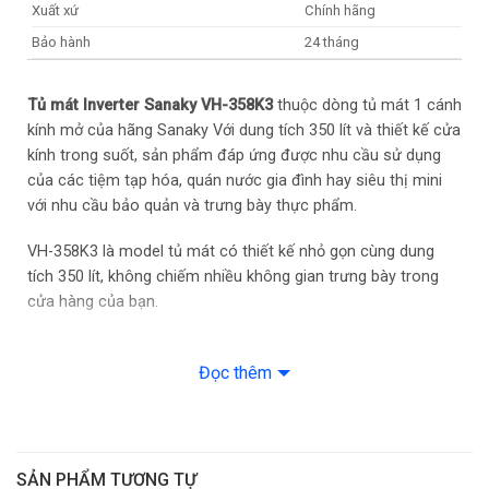
Xuất xứ
Chính hãng
Bảo hành
24 tháng
Tủ mát Inverter Sanaky VH-358K3
thuộc dòng tủ mát 1 cánh
kính mở của hãng Sanaky Với dung tích 350 lít và thiết kế cửa
kính trong suốt, sản phẩm đáp ứng được nhu cầu sử dụng
của các tiệm tạp hóa, quán nước gia đình hay siêu thị mini
với nhu cầu bảo quản và trưng bày thực phẩm.
VH-358K3 là model tủ mát có thiết kế nhỏ gọn cùng dung
tích 350 lít, không chiếm nhiều không gian trưng bày trong
cửa hàng của bạn.
Với thiết kế 1 cửa kính trong suốt, sản phẩm vừa có thể bảo
Đọc thêm
quản vừa có thể trưng bày thực phẩm
Cửa kính hai lớp làm bằng chất liệu chịu lực. Hơn nữa, hệ
thống sưởi kính bằng hơi nóng từ lốc nén sẽ giữ mặt kính
luôn được trong suốt, không bị bám sương mà không tiêu
SẢN PHẨM TƯƠNG TỰ