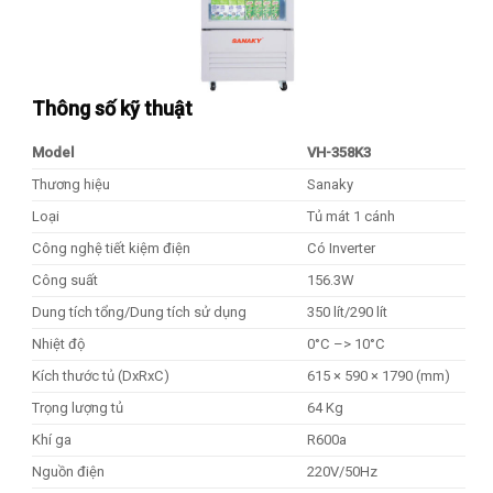
Thông số kỹ thuật
Model
VH-358K3
Thương hiệu
Sanaky
Loại
Tủ mát 1 cánh
Công nghệ tiết kiệm điện
Có Inverter
Công suất
156.3W
Dung tích tổng/Dung tích sử dụng
350 lít/290 lít
Nhiệt độ
0°C –> 10°C
Kích thước tủ (DxRxC)
615 × 590 × 1790 (mm)
Trọng lượng tủ
64 Kg
Khí ga
R600a
Nguồn điện
220V/50Hz