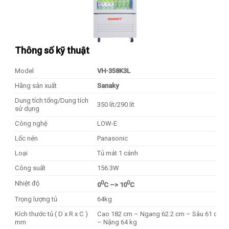
Thông số kỹ thuật
Model
VH-358K3L
Hãng sản xuất
Sanaky
Dung tích tổng/Dung tích
350 lít/290 lít
sử dụng
Công nghệ
LOW-E
Lốc nén
Panasonic
Loại
Tủ mát 1 cánh
Công suất
156.3W
0
0
Nhiệt độ
0
C –> 10
C
Trọng lượng tủ
64kg
Kích thước tủ ( D x R x C )
Cao 182 cm – Ngang 62.2 cm – Sâu 61 cm
mm
– Nặng 64 kg