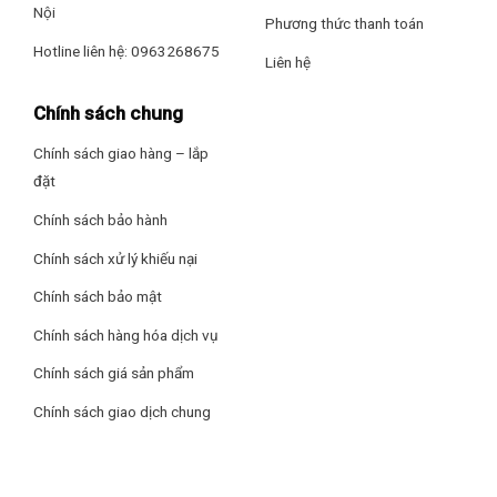
định, kết hợp quạt đảo nhiệt hơi lạnh sâu và lưu thông đều
Nội
Phương thức thanh toán
khắp bên trong tủ đảm bảo thực phẩm đều được tươi ngon.
Hotline liên hệ: 0963268675
Liên hệ
Nhiệt độ làm lạnh của tủ là 0-10 độ C.
Sanaky VH-358K3L sử dụng lốc máy nén khí do Panasonic
Chính sách chung
sản xuất hoạt động rất êm ái và bền bỉ, tuổi thọ cao.
Chính sách giao hàng – lắp
Chân tủ được lắp đặt 4 bánh xe chịu lực giúp việc di chuyển
đặt
dễ dàng hơn mà không tốn nhiều sức.
Chính sách bảo hành
Chính sách xử lý khiếu nại
Chính sách bảo mật
Chính sách hàng hóa dịch vụ
Chính sách giá sản phẩm
Chính sách giao dịch chung