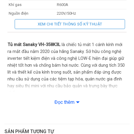
Khí gas
R600A
Nguồn điện
220V/50Hz
Xuất xứ
Chính hãng
XEM CHI TIẾT THÔNG SỐ KỸ THUẬT
Bảo hành
24 tháng
Tủ mát Sanaky VH-358K3L
là chiếc tủ mát 1 cánh kính mới
ra mắt đầu nằm 2020 của hãng Sanaky. Sở hữu công nghệ
inverter tiết kiệm điện và công nghệ LOW-E hiện đại giúp giữ
nhiệt tốt hơn và chống bám hơi nước. Cùng với dung tích 350
lít và thiết kế cửa kính trong suốt, sản phẩm đáp ứng được
nhu cầu sử dụng của các tiệm tạp hóa, quán nước gia đình
hay siêu thị mini với nhu cầu bảo quản và trưng bày thực
phẩm.
Đọc thêm
VH-358K3L tích hợp công nghệ inverter, giúp tiết kiệm điện
năng tiêu thụ lên tới 50% so với những dòng tủ thông thường.
Cánh cửa kính chịu lực 2 lớp với công nghệ LOW-E phản xạ
SẢN PHẨM TƯƠNG TỰ
nhiệt, chống tia cực tím: Làm giảm sự phát tán, hấp thụ nhiệt