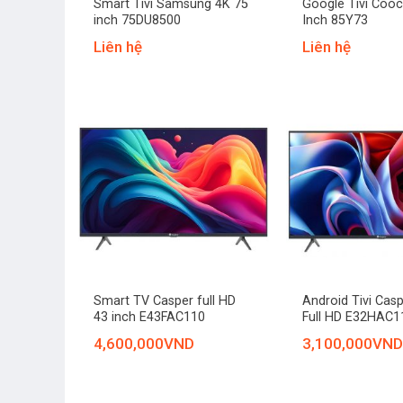
Smart Tivi Samsung 4K 75
Google Tivi Coo
inch 75DU8500
Inch 85Y73
Liên hệ
Liên hệ
+
+
Smart TV Casper full HD
Android Tivi Casp
43 inch E43FAC110
Full HD E32HAC1
4,600,000
VND
3,100,000
VND