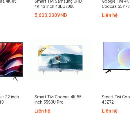
caa 4K 85
Smart Tivi Samsung UHD
Google Tivi 4K
4K 43 inch 43DU7000
Coocaa 55Y73
5,600,000
VND
Liên hệ
+
+
er 32 inch
Smart Tivi Coocaa 4K 55
Smart Tivi Coo
10
inch 55S3U Pro
43Z72
Liên hệ
Liên hệ