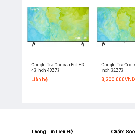
+
+
Google Tivi Coocaa Full HD
Google Tivi Coo
43 Inch 43Z73
Inch 32Z73
Liên hệ
3,200,000
VND
Thông Tin Liên Hệ
Chăm Sóc