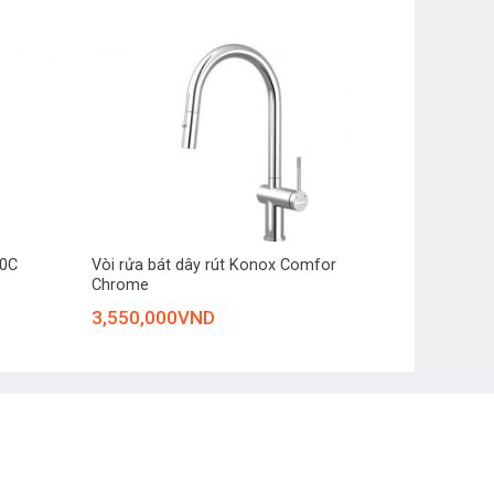
+
20C
Vòi rửa bát dây rút Konox Comfor
Chrome
3,550,000
VND