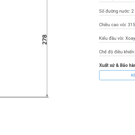
Số đường nước: 2
Chiều cao vòi: 3
Kiểu đầu vòi: Xoa
Chế độ điều khiển
Xuất xứ & Bảo hà
X
Thương hiệu: Kon
Xuất xứ thương hiệ
Sản xuất tại: Tru
Bảo hành: 5 năm 