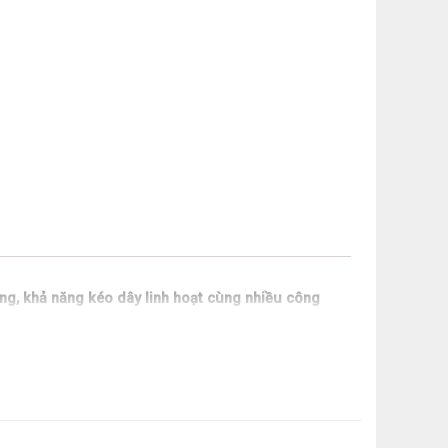
ọng, khả năng kéo dây linh hoạt cùng nhiều công
mang đến trải nghiệm sử dụng tối ưu cho gia đình.
 vẻ đẹp hiện đại và cao cấp cho không gian bếp.
g chỉ là thiết bị hỗ trợ công việc bếp núc, sản