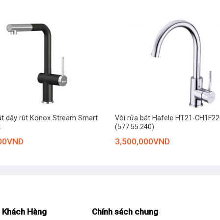
+
át dây rút Konox Stream Smart
Vòi rửa bát Hafele HT21-CH1F2
k
(577.55.240)
00
VND
3,500,000
VND
 Khách Hàng
Chính sách chung