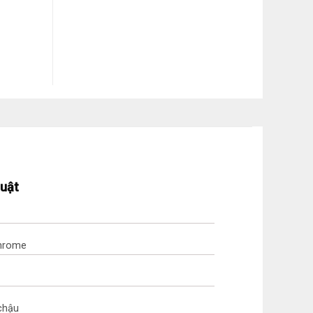
huật
Chrome
 chậu