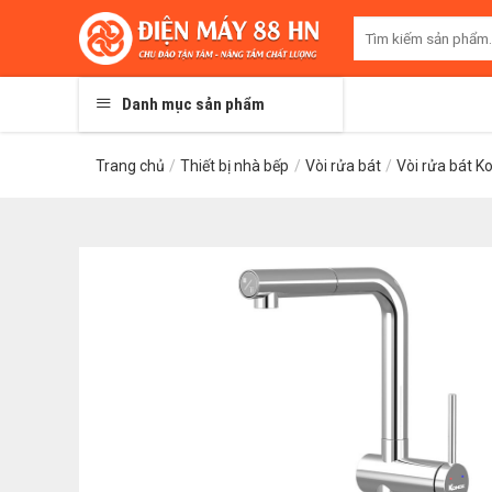
Skip
Tìm
to
kiếm:
content
Danh mục sản phẩm
Trang chủ
/
Thiết bị nhà bếp
/
Vòi rửa bát
/
Vòi rửa bát K