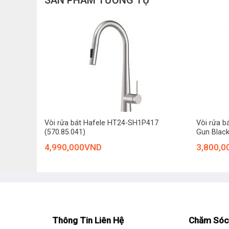
SẢN PHẨM TƯƠNG TỰ
+
+
Vòi rửa bát Hafele HT24-SH1P417
Vòi rửa b
Nude
(570.85.041)
Gun Blac
4,990,000
VND
3,800,0
Thông Tin Liên Hệ
Chăm Sóc