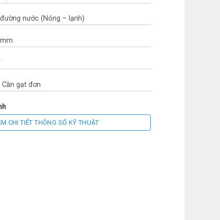
 đường nước (Nóng – lạnh)
15mm
y
: Cần gạt đơn
nh
EM CHI TIẾT THÔNG SỐ KỸ THUẬT
ox
u: Italy
ng Quốc
theo chính sách Hãng