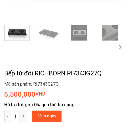
Bếp từ đôi RICHBORN RI7343G27Q
Mã sản phẩm: RI7343G27Q
6,500,000
VND
Hỗ trợ trả góp 0% qua thẻ tín dụng
Bếp từ đôi RICHBORN RI7343G27Q số lượng
Mua ngay