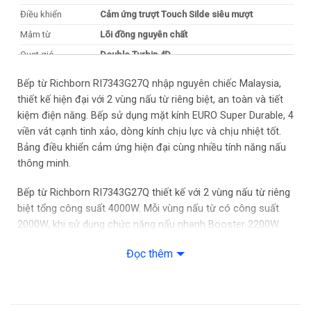
Điều khiển
Cảm ứng trượt Touch Silde siêu mượt
Mâm từ
Lõi đồng nguyên chất
Quạt gió
Double Turbin 4D
MÔ TẢ CHI TIẾT
Bếp từ Richborn RI7343G27Q nhập nguyên chiếc Malaysia,
thiết kế hiện đại với 2 vùng nấu từ riêng biệt, an toàn và tiết
Công nghệ Smart Inverter + Power Sharing
kiệm điện năng. Bếp sử dụng mặt kính EURO Super Durable, 4
Cấu hình
2 IGBTs – Infineon (Siemen CHLB Đức)
viền vát cạnh tinh xảo, dòng kính chịu lực và chịu nhiệt tốt.
Mức nhiệt 9 – Booster
Bảng điều khiển cảm ứng hiện đại cùng nhiều tính năng nấu
thông minh.
Booster ở mức 9 liên tục trong 5 phút
Tính năng tăng cường 7
Bếp từ Richborn RI7343G27Q thiết kế với 2 vùng nấu từ riêng
Chiên xào
“Fry”
Nhiệt độ phù hợp để chiên xào ngon mà ít dầu
biệt tổng công suất
4000W. Mỗi vùng nấu từ có công suất
2000W, khi sử dụng chức năng nấu nhanh Booster 2200W.
“Keep warm”
Duy trì nhiệt độ ổn định sau khi đã
Giữ ấm
nấu chín
Đọc thêm
Booster
tăng công suất lên tối đa trong 1 khoảng thời gian.
“Defrost”
Rã đông thực phẩm đông lạnh an toàn
Rã đông
nhanh chóng
Bếp sử dụng công nghệ Smart inverter – CHLB ĐỨC thông
“Pause&Recall”
Tạm dừng và tiếp tục các tùy chọn
Tạm dừng
minh tiết kiệm điện năng hiệu quả. Mâm từ của bếp được
khi cần