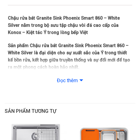
Chậu rửa bát Granite Sink Phoenix Smart 860 – White
Silver nằm trong bộ sưu tập chậu vòi đá cao cấp của
Konox – Kiệt tác Ý trong lòng bếp Việt
Sản phẩm Chậu rửa bát Granite Sink Phoenix Smart 860 –
White Silver là đại diện cho sự xuất sắc của Ý trong thiết
kế bồn rửa, kết hợp giữa truyền thống và sự đổi mới để tạo
ra một phong cách hoàn hảo nhất.
Đọc thêm
Bộ sưu tập chậu đá Phoenix với kích thước phổ biến phù
hợp với hầu hết không gian bàn bếp.
Chậu rửa bát Granite Sink Phoenix Smart 860 – White
Silver với hai hố chậu dung tích đủ lớn cho phép bạn rửa
SẢN PHẨM TƯƠNG TỰ
các vật dụng nhà bếp và chế biến thực phẩm sống. Ngoài
ra chúng tôi cũng ra mắt Phoenix với ba màu sắc thời
thượng nhất, đây xứng đáng là điểm nhấn cho gian bếp của
gia đình bạn