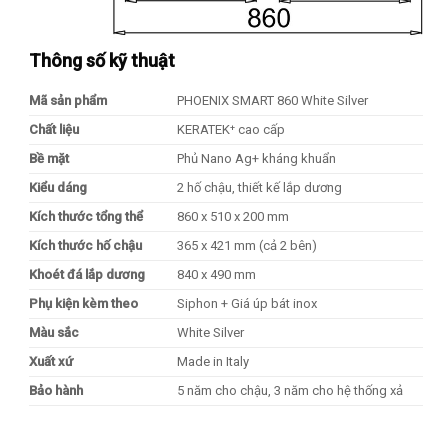
Thông số kỹ thuật
Mã sản phẩm
PHOENIX SMART 860 White Silver
Chất liệu
KERATEK⁺ cao cấp
Bề mặt
Phủ Nano Ag+ kháng khuẩn
Kiểu dáng
2 hố chậu, thiết kế lắp dương
Kích thước tổng thể
860 x 510 x 200 mm
Kích thước hố chậu
365 x 421 mm (cả 2 bên)
Khoét đá lắp dương
840 x 490 mm
Phụ kiện kèm theo
Siphon + Giá úp bát inox
Màu sắc
White Silver
Xuất xứ
Made in Italy
Bảo hành
5 năm cho chậu, 3 năm cho hệ thống xả