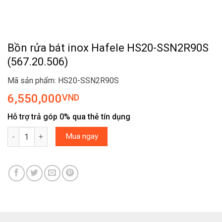
Bồn rửa bát inox Hafele HS20-SSN2R90S
(567.20.506)
Mã sản phẩm: HS20-SSN2R90S
6,550,000
VND
Hỗ trợ trả góp 0% qua thẻ tín dụng
Bồn rửa bát inox Hafele HS20-SSN2R90S (567.20.506) số lượng
Mua ngay