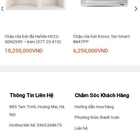
Kèm một rổ lọc rác tiện lợi
Chậu rửa bát Hafele HS20-SSN2R90S/567.20.506 đi kèm
một rổ lọc rác sẽ giữ lại cặn bẩn hiệu quả, tránh tắc nghẽn
đường ống nước.
Chậu rửa bát đá Hafele HS22-
Chậu rửa bát Konox Tari Smart
GEN2S90 – kem (577.25.410)
8847PP
10,250,000
VND
6,250,000
VND
Thông Tin Liên Hệ
Chăm Sóc Khách Hàng
885 Tam Trinh, Hoàng Mai, Hà
Hướng dẫn mua hàng
Nội
Phương thức thanh toán
Hotline liên hệ: 0963268675
Liên hệ