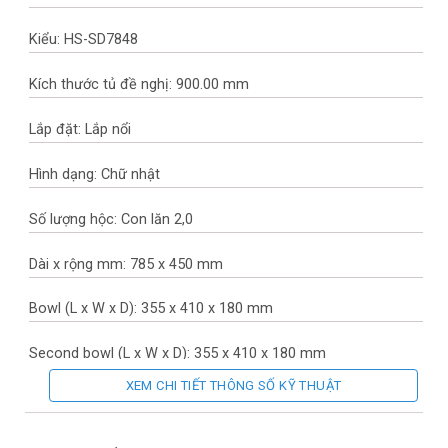
Kiểu: HS-SD7848
Kích thước tủ đề nghị: 900.00 mm
Lắp đặt: Lắp nổi
Hình dạng: Chữ nhật
Số lượng hộc: Con lăn 2,0
Dài x rộng mm: 785 x 450 mm
Bowl (L x W x D): 355 x 410 x 180 mm
Second bowl (L x W x D): 355 x 410 x 180 mm
XEM CHI TIẾT THÔNG SỐ KỸ THUẬT
Vật liệu chậu: Inox
Độ dày vật liệu: 0.80 mm