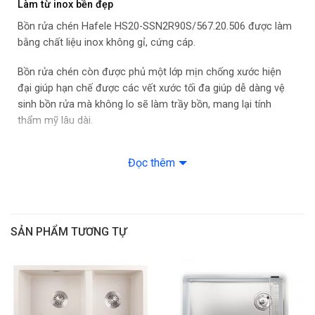
Làm từ inox bền đẹp
Bồn rửa chén Hafele HS20-SSN2R90S/567.20.506 được làm
Trọn bộ gồm: Trọn bộ 567.25.923 (bao gồm siphon)
bằng chất liệu inox không gỉ, cứng cáp.
Bồn rửa chén còn được phủ một lớp mịn chống xước hiện
đại giúp hạn chế được các vết xước tối đa giúp dễ dàng vệ
sinh bồn rửa mà không lo sẽ làm trầy bồn, mang lại tính
thẩm mỹ lâu dài.
Chậu rửa bát còn được phủ thêm lớp chống bám bẩn siêu
Đọc thêm
tốt. Các vết bẩn, vết dầu mỡ sẽ không bám vào bồn, giúp cho
bồn luôn trong tình trạng sạch sẽ.
Co 2 hộc rửa rộng rãi
SẢN PHẨM TƯƠNG TỰ
Hafele HS20-SSN2R90S/567.20.506 gồm 2 hộc rộng rãi, mỗi
học có kích thước là 355 x 410 mm sẽ phục vụ tốt nhu cầu
rửa rau củ, rửa hoa quả, rửa bát đĩa thật tiện lợi.
Bồn rửa chén sở hữu gam màu bạc sáng bóng, phù hợp với
mọi nội thất nhà bếp của các gia đình.