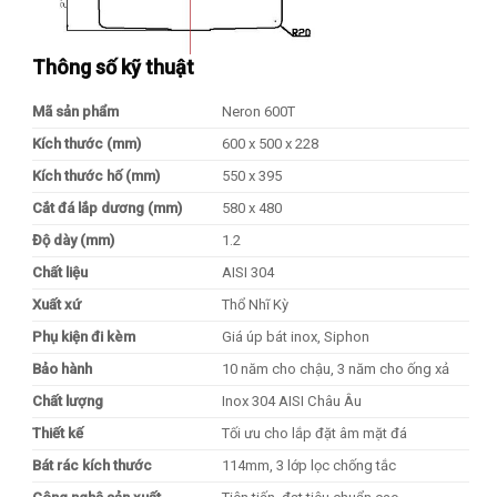
Thông số kỹ thuật
Mã sản phẩm
Neron 600T
Kích thước (mm)
600 x 500 x 228
Kích thước hố (mm)
550 x 395
Cắt đá lắp dương (mm)
580 x 480
Độ dày (mm)
1.2
Chất liệu
AISI 304
Xuất xứ
Thổ Nhĩ Kỳ
Phụ kiện đi kèm
Giá úp bát inox, Siphon
Bảo hành
10 năm cho chậu, 3 năm cho ống xả
Chất lượng
Inox 304 AISI Châu Âu
Thiết kế
Tối ưu cho lắp đặt âm mặt đá
Bát rác kích thước
114mm, 3 lớp lọc chống tắc