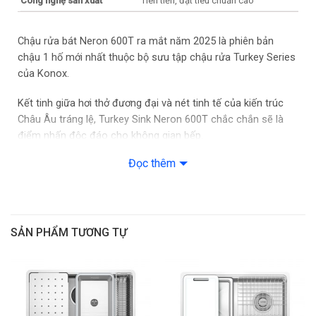
Công nghệ sản xuất
Tiên tiến, đạt tiêu chuẩn cao
Chậu rửa bát Neron 600T ra mắt năm 2025 là phiên bản
chậu 1 hố mới nhất thuộc bộ sưu tập chậu rửa Turkey Series
của Konox.
Kết tinh giữa hơi thở đương đại và nét tinh tế của kiến trúc
Châu Âu tráng lệ, Turkey Sink Neron 600T chắc chắn sẽ là
điểm nhấn độc đáo cho không gian bếp.
Đọc thêm
Sản xuất từ vật liệu Inox 304 AISI tiêu chuẩn Châu Âu, trải
qua quy trình sản xuất nghiêm ngặt, dòng sản phẩm Turkey
Series sở hữu độ bền vượt trội, vượt qua những chuẩn mực
khắt khe về chất lượng và an toàn khi sử dụng.
SẢN PHẨM TƯƠNG TỰ
Điểm nổi bật
Dòng chậu inox cao cấp được sản xuất và nhập khẩu trực
tiếp từ Thổ Nhĩ Kỳ, đầy đủ CO, CQ.
Chất liệu inox 304 AISI Châu Âu