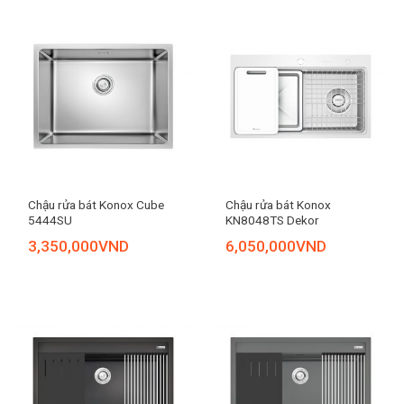
Chậu rửa bát Konox Cube
Chậu rửa bát Konox
5444SU
KN8048TS Dekor
3,350,000
VND
6,050,000
VND