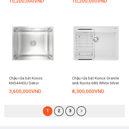
10,200,000
VND
10,200,000
VND
Chậu rửa bát Konox
Chậu rửa bát Konox Granite
KN5444SU Dekor
sink Ruvita 680 White Silver
3,600,000
VND
8,300,000
VND
1
2
3