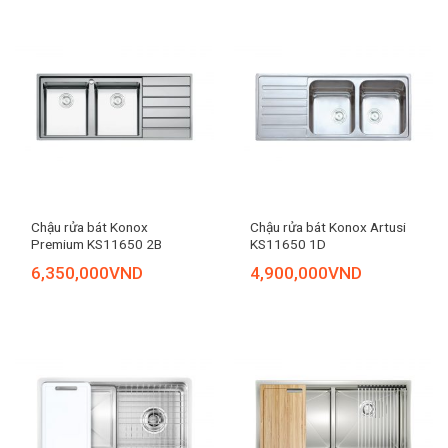
Chậu rửa bát Konox
Chậu rửa bát Konox Artusi
Premium KS11650 2B
KS11650 1D
6,350,000
VND
4,900,000
VND