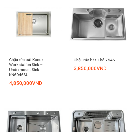
Chậu rửa bát Konox
Chậu rửa bát 1 hố 7546
Workstation Sink –
3,850,000
VND
Undermount Sink
KN6046SU
4,850,000
VND